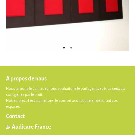
A propos de nous
Nous aimons le calme, et nous souhaitons le partager avec tous ceux qui
sont gênés par le bruit.
Notre objectif est d'améliorer le confort acoustique en décorant vos
espaces.
Contact
Audicare France