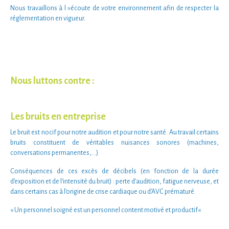
Nous travaillons à l »écoute de votre environnement afin de respecter la
réglementation en vigueur.
Nous luttons contre :
Les bruits en entreprise
Le
bruit
est nocif pour notre
audition
et pour notre
santé
. Au travail certains
bruits constituent de véritables
nuisances sonores
(machines,
conversations permanentes,…)
Conséquences de ces
excès de décibels
(en fonction de la durée
d’exposition et de l’intensité du bruit) :
perte d’audition
,
fatigue nerveuse
, et
dans certains cas à l’origine de
crise cardiaque
ou d’
AVC prématuré
.
« Un
personnel soigné
est un
personnel content
motivé
et
productif
«