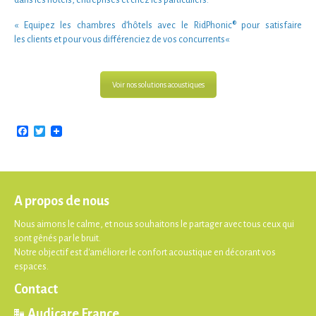
« Equipez les
chambres d’hôtels
avec le
RidPhonic®
pour satisfaire
les
clients
et pour vous
différenciez de vos concurrents
«
Voir nos solutions acoustiques
Facebook
Twitter
A propos de nous
Nous aimons le calme, et nous souhaitons le partager avec tous ceux qui
sont gênés par le bruit.
Notre objectif est d'améliorer le confort acoustique en décorant vos
espaces.
Contact
Audicare France