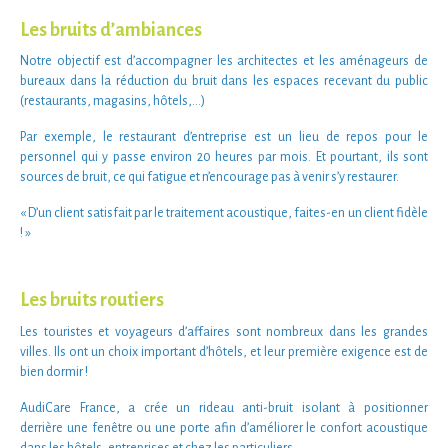
Les bruits d’ambiances
Notre
objectif
est d’accompagner les
architectes
et les
aménageurs de
bureaux
dans la
réduction du bruit
dans les
espaces recevant du public
(
restaurants
,
magasins
,
hôtels
,…)
Par exemple, le
restaurant d’entreprise
est un
lieu de repos
pour le
personnel qui y passe environ 20 heures par mois. Et pourtant, ils sont
sources de bruit
, ce qui
fatigue
et n’encourage pas à venir s’y restaurer.
« D’un client satisfait par le traitement acoustique, faites-en un client fidèle
! »
Les bruits routiers
Les
touristes
et
voyageurs
d’affaires sont nombreux dans les
grandes
villes
. Ils ont un choix important d’
hôtels
, et leur
première exigence
est de
bien dormir
!
AudiCare France
, a crée un
rideau anti-bruit
isolant
à
positionner
derrière une fenêtre ou une porte
afin d’améliorer le
confort acoustique
dans les
hôtels
,
entreprises
et chez les
particuliers
.