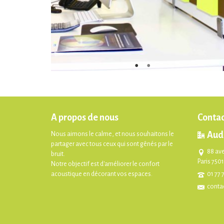
A propos de nous
Contac
Aud
Nous aimons le calme, et nous souhaitons le
partager avec tous ceux qui sont gênés par le
88 av
bruit.
Paris 750
Notre objectif est d'améliorer le confort
acoustique en décorant vos espaces.
01 77 
conta