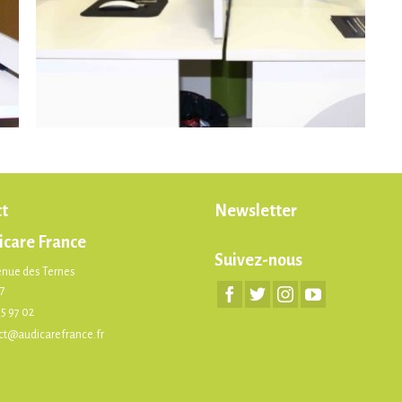
t
Newsletter
icare France
Suivez-nous
enue des Ternes
17
75 97 02
ct@audicarefrance.fr