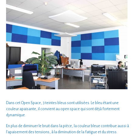
Dans cet
Open Space
,
3 teintes bleus
sont utilisées. Le bleu étant une
couleur apaisante
, il convient au
open space
qui sont déjà fortement
dynamique
.
En plus de
diminuer le bruit
dans la pièce, la couleur bleue contribue aussi à
l’
apaisement des tensions, à la diminution de la fatigue et du stress.