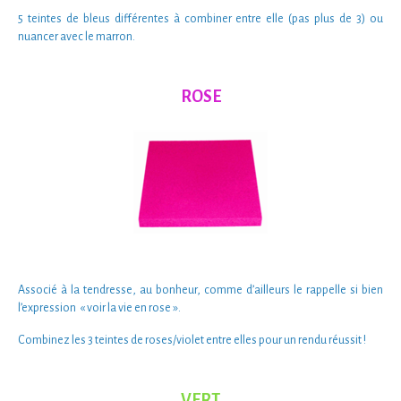
5 teintes de bleus
différentes à combiner entre elle (pas plus de 3) ou
nuancer avec le marron.
ROSE
Associé à la
tendresse, au bonheur
, comme d’ailleurs le rappelle si bien
l’expression
« v
oir la vie en rose ».
Combinez les
3 teintes de roses/violet
entre elles pour un rendu réussit !
VERT