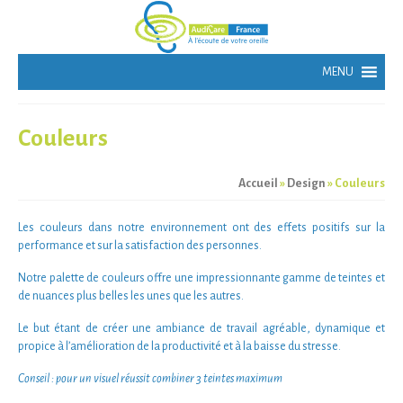
Couleurs
Accueil
»
Design
»
Couleurs
Les
couleurs
dans notre environnement ont des
effets positifs
sur la
performance
et sur la
satisfaction
des personnes.
Notre
palette de couleurs
offre une impressionnante gamme de
teintes
et
de
nuances
plus belles les unes que les autres.
Le but étant de créer une
ambiance de travail agréable
,
dynamique
et
propice à l
’amélioration de la productivité
et à la
baisse du stresse.
Conseil : pour un visuel réussit combiner 3 teintes maximum