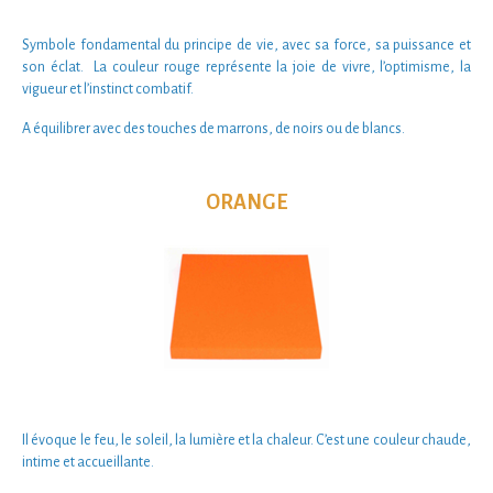
Symbole fondamental du
principe de vie
, avec sa
force
, sa
puissance
et
son
éclat
.
La
couleur rouge
représente la
joie de vivre
, l’
optimisme
, la
vigueur
et l’
instinct combatif.
A équilibrer avec des touches de marrons, de noirs ou de blancs.
ORANGE
Il évoque le feu, le soleil, la lumière et la chaleur. C’est une
couleur chaude,
intime
et
accueillante.