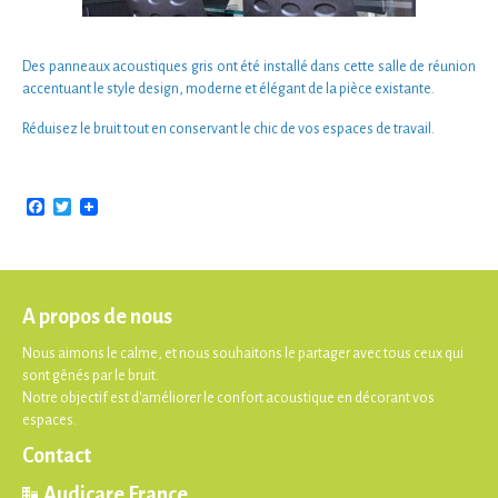
Des
panneaux acoustiques gris
ont été installé dans cette
salle de réunion
accentuant le style
design
,
moderne
et
élégant
de la pièce existante.
Réduisez le bruit
tout en conservant le
chic
de vos
espaces de travail.
Facebook
Twitter
A propos de nous
Nous aimons le calme, et nous souhaitons le partager avec tous ceux qui
sont gênés par le bruit.
Notre objectif est d'améliorer le confort acoustique en décorant vos
espaces.
Contact
Audicare France