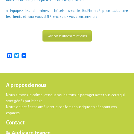
« Equipez les
chambres d’hôtels
avec le
RidPhonic®
pour satisfaire
les
clients
et pour vous
différenciez de vos concurrents
«
Voir nos solutions acoustiques
Facebook
Twitter
A propos de nous
Nous aimons le calme, et nous souhaitons le partager avec tous ceux qui
sont gênés par le bruit.
Notre objectif est d'améliorer le confort acoustique en décorant vos
espaces.
Contact
Audicare France