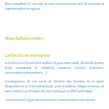
Nous travaillons à l »écoute de votre environnement afin de respecter la
réglementation en vigueur.
Nous luttons contre :
Les bruits en entreprise
Le
bruit
est nocif pour notre
audition
et pour notre
santé
. Au travail certains
bruits constituent de véritables
nuisances sonores
(machines,
conversations permanentes,…)
Conséquences de ces
excès de décibels
(en fonction de la durée
d’exposition et de l’intensité du bruit) :
perte d’audition
,
fatigue nerveuse
, et
dans certains cas à l’origine de
crise cardiaque
ou d’
AVC prématuré
.
« Un
personnel soigné
est un
personnel content
motivé
et
productif
«