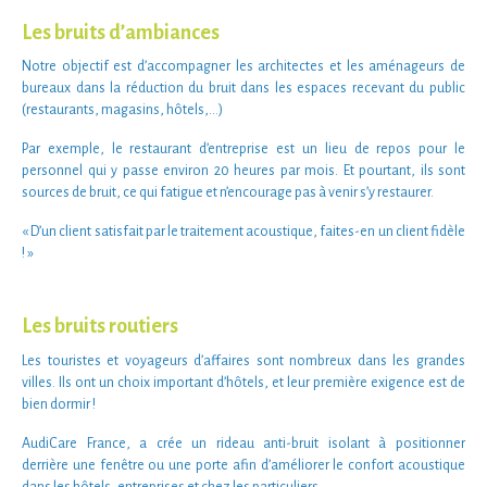
Les bruits d’ambiances
Notre
objectif
est d’accompagner les
architectes
et les
aménageurs de
bureaux
dans la
réduction du bruit
dans les
espaces recevant du public
(
restaurants
,
magasins
,
hôtels
,…)
Par exemple, le
restaurant d’entreprise
est un
lieu de repos
pour le
personnel qui y passe environ 20 heures par mois. Et pourtant, ils sont
sources de bruit
, ce qui
fatigue
et n’encourage pas à venir s’y restaurer.
« D’un client satisfait par le traitement acoustique, faites-en un client fidèle
! »
Les bruits routiers
Les
touristes
et
voyageurs
d’affaires sont nombreux dans les
grandes
villes
. Ils ont un choix important d’
hôtels
, et leur
première exigence
est de
bien dormir
!
AudiCare France
, a crée un
rideau anti-bruit
isolant
à
positionner
derrière une fenêtre ou une porte
afin d’améliorer le
confort acoustique
dans les
hôtels
,
entreprises
et chez les
particuliers
.