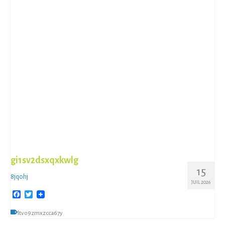
gi1sv2dsxqxkwlg
15
8jqohj
JUIL 2026
Facebook
Twitter
ltvo9zmxzcca67y