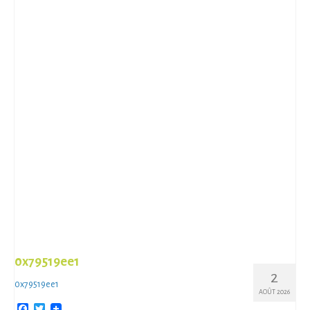
0x79519ee1
2
0x79519ee1
AOÛT 2026
Facebook
Twitter