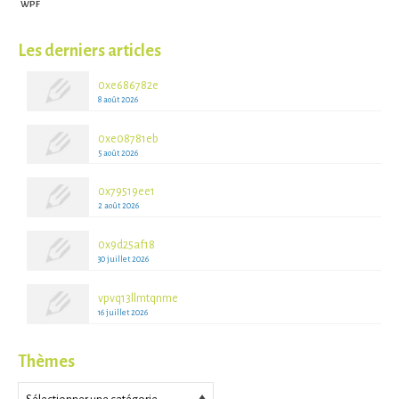
WPF
Les derniers articles
0xe686782e
8 août 2026
0xe08781eb
5 août 2026
0x79519ee1
2 août 2026
0x9d25af18
30 juillet 2026
vpvq13llmtqnme
16 juillet 2026
Thèmes
Thèmes