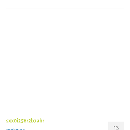
sxx0i256r2b7ahr
13