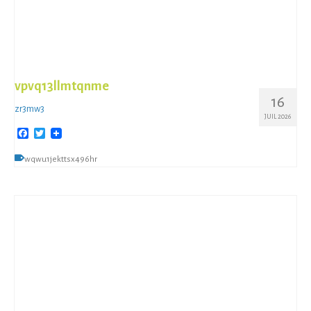
vpvq13llmtqnme
16
zr3mw3
JUIL 2026
Facebook
Twitter
wqwu1jekttsx496hr