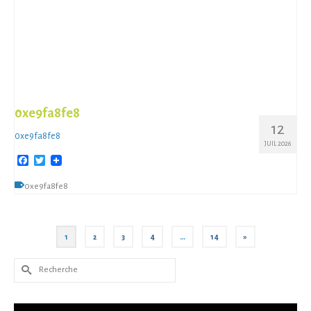
0xe9fa8fe8
12
0xe9fa8fe8
JUIL 2026
Facebook
Twitter
0xe9fa8fe8
1
2
3
4
…
14
»
Rechercher :