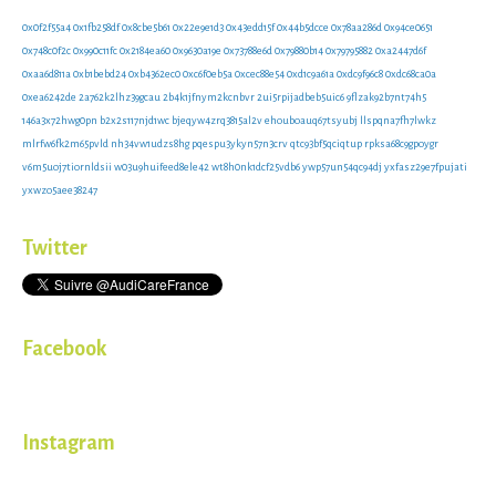
0x0f2f55a4
0x1fb258df
0x8cbe5b61
0x22e9e1d3
0x43edd15f
0x44b5dcce
0x78aa286d
0x94ce0651
0x748c0f2c
0x990c11fc
0x2184ea60
0x9630a19e
0x73788e6d
0x79880b14
0x79795882
0xa2447d6f
0xaa6d811a
0xb1bebd24
0xb4362ec0
0xc6f0eb5a
0xcec88e54
0xd1c9a61a
0xdc9f96c8
0xdc68ca0a
0xea6242de
2a762k2lhz39gcau
2b4k1jfnym2kcnbvr
2ui5rpijadbeb5uic6
9flzak92b7nt74h5
146a3x72hwg0pn
b2x2s117njd1wc
bjeqyw4zrq3815al2v
ehouboauq67tsyubj
llspqna7fh7lwkz
mlrfw6fk2m65pvld
nh34vw1udzs8hg
pqespu3ykyn57n3crv
qtc93bf5qciqtup
rpksa68c9gpoygr
v6m5uoj7tiornldsii
w03u9huifeed8ele42
wt8h0nk1dcf25vdb6
ywp57un54qc94dj
yxfasz29e7fpujati
yxwzo5aee38247
Twitter
Facebook
Instagram