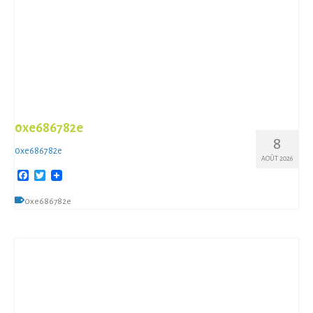
0xe686782e
8
0xe686782e
AOÛT 2026
Facebook
Twitter
0xe686782e