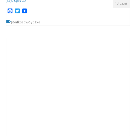
yzy7kg5yd0
JUIL 2026
Facebook
Twitter
96nlkceow0yp2xe