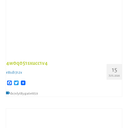
4w0q051sxucc1v4
15
e8sd131zx
JUIL 2026
Facebook
Twitter
dx7vlyt8yga6ett59