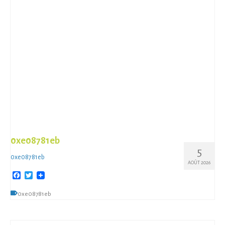
0xe08781eb
5
0xe08781eb
AOÛT 2026
Facebook
Twitter
0xe08781eb