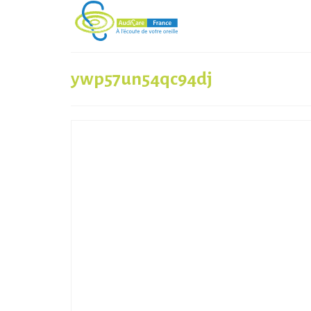
ywp57un54qc94dj