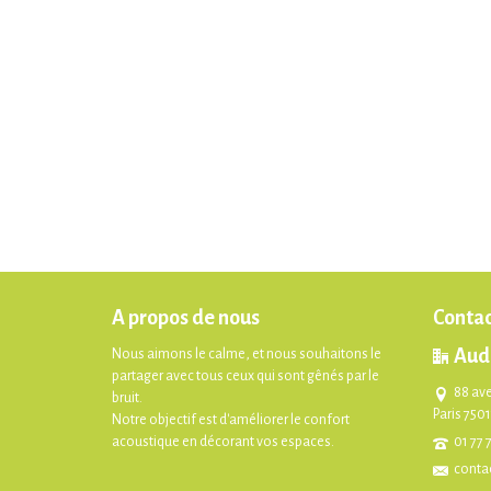
A propos de nous
Contac
Aud
Nous aimons le calme, et nous souhaitons le
partager avec tous ceux qui sont gênés par le
88 av
bruit.
Paris 750
Notre objectif est d'améliorer le confort
acoustique en décorant vos espaces.
01 77 
conta