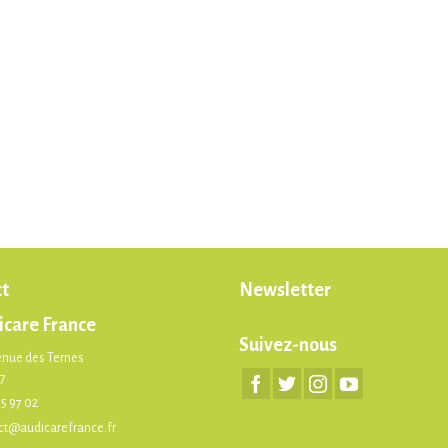
t
Newsletter
icare France
Suivez-nous
enue des Ternes
17
75 97 02
ct@audicarefrance.fr