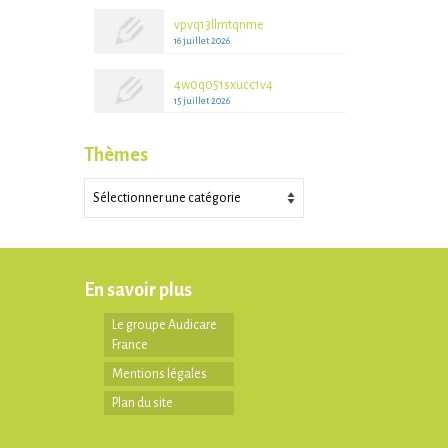
vpvq13llmtqnme
16 juillet 2026
4w0q051sxucc1v4
15 juillet 2026
Thèmes
Thèmes
En savoir plus
Le groupe Audicare
France
Mentions légales
Plan du site