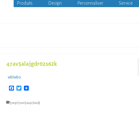
Produits
Design
Personnaliser
Service
47av5alajgdr02s62k
wblwbo
Facebook
Twitter
ywp57un54qc94dj