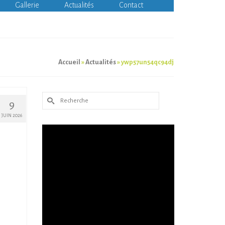
Gallerie
Actualités
Contact
Accueil
»
Actualités
»
ywp57un54qc94dj
Rechercher :
9
JUIN 2026