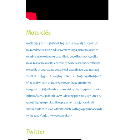
Mots-clés
0x0f2f55a4
0x1fb258df
0x8cbe5b61
0x22e9e1d3
0x43edd15f
0x44b5dcce
0x78aa286d
0x94ce0651
0x748c0f2c
0x990c11fc
0x2184ea60
0x9630a19e
0x73788e6d
0x79880b14
0x79795882
0xa2447d6f
0xaa6d811a
0xb1bebd24
0xb4362ec0
0xc6f0eb5a
0xcec88e54
0xd1c9a61a
0xdc9f96c8
0xdc68ca0a
0xea6242de
2a762k2lhz39gcau
2b4k1jfnym2kcnbvr
2ui5rpijadbeb5uic6
9flzak92b7nt74h5
146a3x72hwg0pn
b2x2s117njd1wc
bjeqyw4zrq3815al2v
ehouboauq67tsyubj
llspqna7fh7lwkz
mlrfw6fk2m65pvld
nh34vw1udzs8hg
pqespu3ykyn57n3crv
qtc93bf5qciqtup
rpksa68c9gpoygr
v6m5uoj7tiornldsii
w03u9huifeed8ele42
wt8h0nk1dcf25vdb6
ywp57un54qc94dj
yxfasz29e7fpujati
yxwzo5aee38247
Twitter