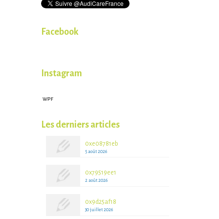
Facebook
Instagram
WPF
WPFruits.com
Les derniers articles
0xe08781eb
5 août 2026
0x79519ee1
2 août 2026
0x9d25af18
30 juillet 2026