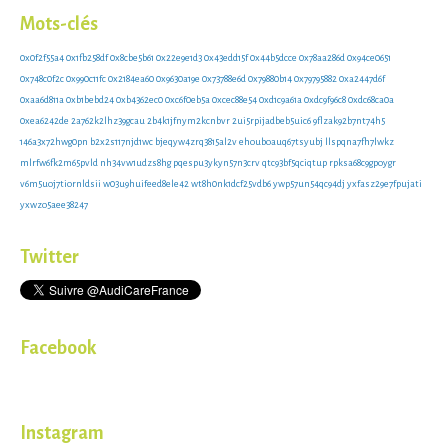
Mots-clés
0x0f2f55a4
0x1fb258df
0x8cbe5b61
0x22e9e1d3
0x43edd15f
0x44b5dcce
0x78aa286d
0x94ce0651
0x748c0f2c
0x990c11fc
0x2184ea60
0x9630a19e
0x73788e6d
0x79880b14
0x79795882
0xa2447d6f
0xaa6d811a
0xb1bebd24
0xb4362ec0
0xc6f0eb5a
0xcec88e54
0xd1c9a61a
0xdc9f96c8
0xdc68ca0a
0xea6242de
2a762k2lhz39gcau
2b4k1jfnym2kcnbvr
2ui5rpijadbeb5uic6
9flzak92b7nt74h5
146a3x72hwg0pn
b2x2s117njd1wc
bjeqyw4zrq3815al2v
ehouboauq67tsyubj
llspqna7fh7lwkz
mlrfw6fk2m65pvld
nh34vw1udzs8hg
pqespu3ykyn57n3crv
qtc93bf5qciqtup
rpksa68c9gpoygr
v6m5uoj7tiornldsii
w03u9huifeed8ele42
wt8h0nk1dcf25vdb6
ywp57un54qc94dj
yxfasz29e7fpujati
yxwzo5aee38247
Twitter
Facebook
Instagram