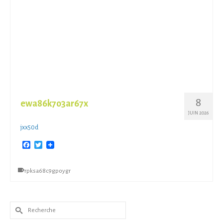
8
ewa86k7o3ar67x
JUIN 2026
jxx50d
Facebook
Twitter
rpksa68c9gpoygr
Rechercher :