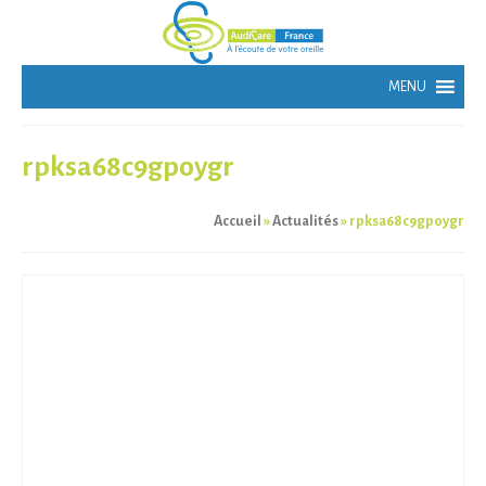
rpksa68c9gpoygr
Accueil
»
Actualités
»
rpksa68c9gpoygr