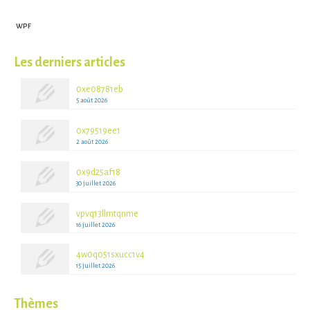
WPF
Les derniers articles
0xe08781eb
5 août 2026
0x79519ee1
2 août 2026
0x9d25af18
30 juillet 2026
vpvq13llmtqnme
16 juillet 2026
4w0q051sxucc1v4
15 juillet 2026
Thèmes