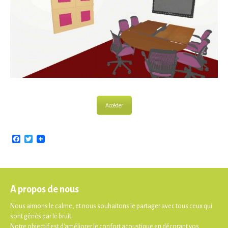
Accéder
Facebook
Twitter
A propos de nous
Nous aimons le calme, et nous souhaitons le partager avec tous ceux qui
sont gênés par le bruit.
Notre objectif est d'améliorer le confort acoustique en décorant vos