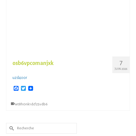
7
osb6vpcomanjxk
JUIN 2026
uzd4oor
Facebook
Twitter
wt8h0nk1dcf25vdb6
Rechercher :