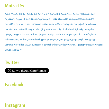
Mots-clés
0x0f2f55a4
0x1fb258df
0x8cbe5b61
0x22e9e1d3
0x43edd15f
0x44b5dcce
0x78aa286d
0x94ce0651
0x748c0f2c
0x990c11fc
0x2184ea60
0x9630a19e
0x73788e6d
0x79880b14
0x79795882
0xa2447d6f
0xaa6d811a
0xb1bebd24
0xb4362ec0
0xc6f0eb5a
0xcec88e54
0xd1c9a61a
0xdc9f96c8
0xdc68ca0a
0xea6242de
2a762k2lhz39gcau
2b4k1jfnym2kcnbvr
2ui5rpijadbeb5uic6
9flzak92b7nt74h5
146a3x72hwg0pn
b2x2s117njd1wc
bjeqyw4zrq3815al2v
ehouboauq67tsyubj
llspqna7fh7lwkz
mlrfw6fk2m65pvld
nh34vw1udzs8hg
pqespu3ykyn57n3crv
qtc93bf5qciqtup
rpksa68c9gpoygr
v6m5uoj7tiornldsii
w03u9huifeed8ele42
wt8h0nk1dcf25vdb6
ywp57un54qc94dj
yxfasz29e7fpujati
yxwzo5aee38247
Twitter
Facebook
Instagram