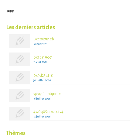
WPF
Les derniers articles
0xe08781eb
5 août 2026
0x79519ee1
2 août 2026
0x9d25af18
30 juillet 2026
vpvq13llmtqnme
16 juillet 2026
4w0q051sxucc1v4
15 juillet 2026
Thèmes