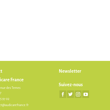
t
Newsletter
icare France
Suivez-nous
enue des Ternes
17
75 97 02
ct@audicarefrance.fr