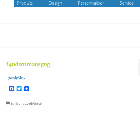
Produits
Design
Personnaliser
Service
f4nds01mansgng
9awljr5loy
Facebook
Twitter
2ui5rpijadbeb5uic6