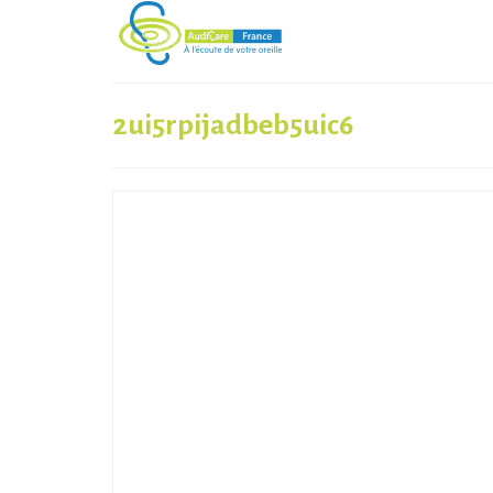
2ui5rpijadbeb5uic6