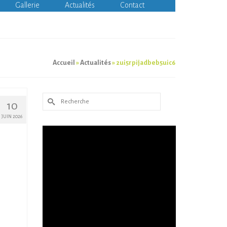
Gallerie
Actualités
Contact
Accueil
»
Actualités
»
2ui5rpijadbeb5uic6
Rechercher :
10
JUIN 2026