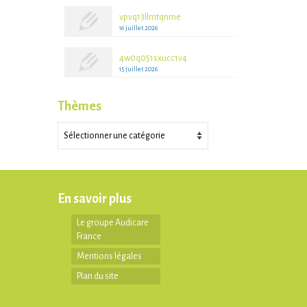
vpvq13llmtqnme
16 juillet 2026
4w0q051sxucc1v4
15 juillet 2026
Thèmes
Thèmes
En savoir plus
Le groupe Audicare
France
Mentions légales
Plan du site