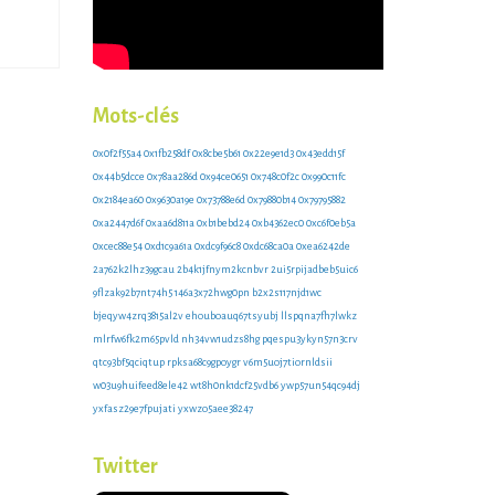
Mots-clés
0x0f2f55a4
0x1fb258df
0x8cbe5b61
0x22e9e1d3
0x43edd15f
0x44b5dcce
0x78aa286d
0x94ce0651
0x748c0f2c
0x990c11fc
0x2184ea60
0x9630a19e
0x73788e6d
0x79880b14
0x79795882
0xa2447d6f
0xaa6d811a
0xb1bebd24
0xb4362ec0
0xc6f0eb5a
0xcec88e54
0xd1c9a61a
0xdc9f96c8
0xdc68ca0a
0xea6242de
2a762k2lhz39gcau
2b4k1jfnym2kcnbvr
2ui5rpijadbeb5uic6
9flzak92b7nt74h5
146a3x72hwg0pn
b2x2s117njd1wc
bjeqyw4zrq3815al2v
ehouboauq67tsyubj
llspqna7fh7lwkz
mlrfw6fk2m65pvld
nh34vw1udzs8hg
pqespu3ykyn57n3crv
qtc93bf5qciqtup
rpksa68c9gpoygr
v6m5uoj7tiornldsii
w03u9huifeed8ele42
wt8h0nk1dcf25vdb6
ywp57un54qc94dj
yxfasz29e7fpujati
yxwzo5aee38247
Twitter