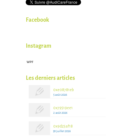
Facebook
Instagram
WPF
WPFruits.com
Les derniers articles
0xe08781eb
5 août 2026
0x79519ee1
2 août 2026
0x9d25af18
30 juillet 2026