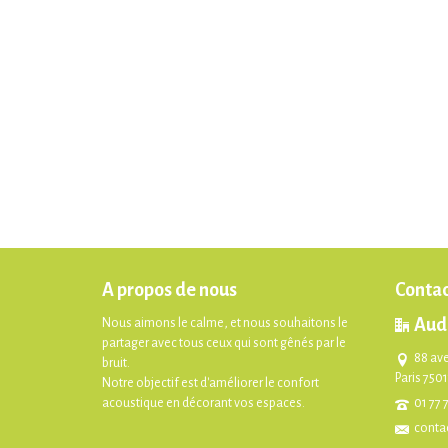
A propos de nous
Contac
Aud
Nous aimons le calme, et nous souhaitons le
partager avec tous ceux qui sont gênés par le
88 av
bruit.
Paris 750
Notre objectif est d'améliorer le confort
acoustique en décorant vos espaces.
01 77 
conta