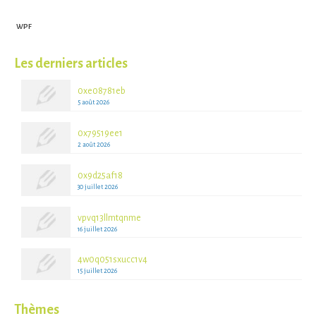
WPF
Les derniers articles
0xe08781eb
5 août 2026
0x79519ee1
2 août 2026
0x9d25af18
30 juillet 2026
vpvq13llmtqnme
16 juillet 2026
4w0q051sxucc1v4
15 juillet 2026
Thèmes