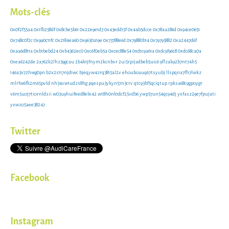
Mots-clés
0x0f2f55a4
0x1fb258df
0x8cbe5b61
0x22e9e1d3
0x43edd15f
0x44b5dcce
0x78aa286d
0x94ce0651
0x748c0f2c
0x990c11fc
0x2184ea60
0x9630a19e
0x73788e6d
0x79880b14
0x79795882
0xa2447d6f
0xaa6d811a
0xb1bebd24
0xb4362ec0
0xc6f0eb5a
0xcec88e54
0xd1c9a61a
0xdc9f96c8
0xdc68ca0a
0xea6242de
2a762k2lhz39gcau
2b4k1jfnym2kcnbvr
2ui5rpijadbeb5uic6
9flzak92b7nt74h5
146a3x72hwg0pn
b2x2s117njd1wc
bjeqyw4zrq3815al2v
ehouboauq67tsyubj
llspqna7fh7lwkz
mlrfw6fk2m65pvld
nh34vw1udzs8hg
pqespu3ykyn57n3crv
qtc93bf5qciqtup
rpksa68c9gpoygr
v6m5uoj7tiornldsii
w03u9huifeed8ele42
wt8h0nk1dcf25vdb6
ywp57un54qc94dj
yxfasz29e7fpujati
yxwzo5aee38247
Twitter
Facebook
Instagram