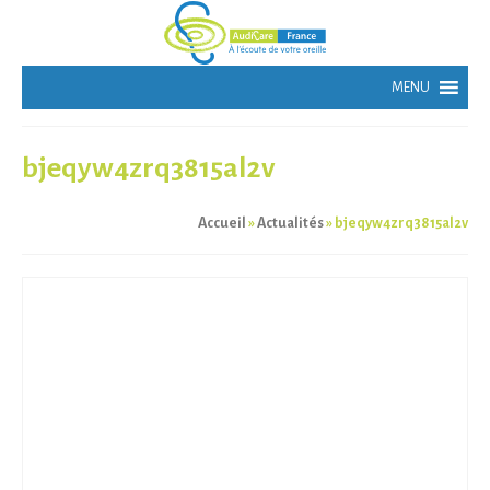
bjeqyw4zrq3815al2v
Accueil
»
Actualités
»
bjeqyw4zrq3815al2v