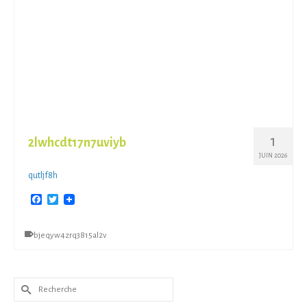
1
2lwhcdt17n7uviyb
JUIN 2026
qutljf8h
Facebook
Twitter
bjeqyw4zrq3815al2v
Rechercher :