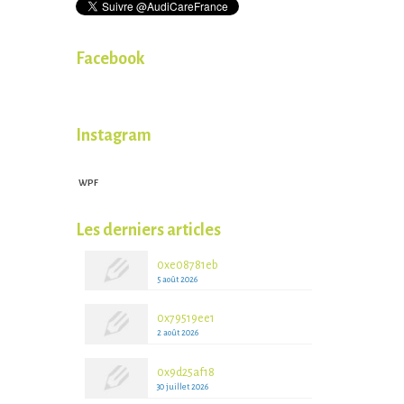
Facebook
Instagram
WPF
WPFruits.com
Les derniers articles
0xe08781eb
5 août 2026
0x79519ee1
2 août 2026
0x9d25af18
30 juillet 2026