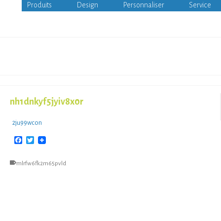
Produits
Design
Personnaliser
Service
nh1dnkyf5jyiv8x0r
2ju99wcon
Facebook
Twitter
mlrfw6fk2m65pvld