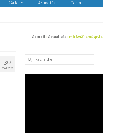
Gallerie
Actualités
Contact
Accueil
»
Actualités
»
mlrfw6fk2m65pvld
Rechercher :
30
MAI 2026