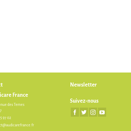
t
Newsletter
icare France
Suivez-nous
enue des Ternes
17
75 97 02
ct@audicarefrance.fr