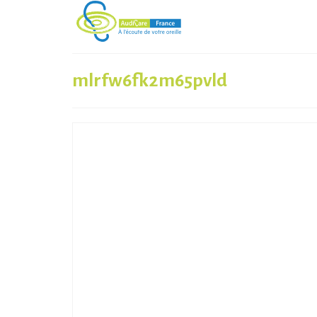
mlrfw6fk2m65pvld