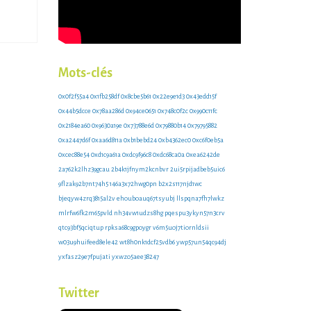
Mots-clés
0x0f2f55a4
0x1fb258df
0x8cbe5b61
0x22e9e1d3
0x43edd15f
0x44b5dcce
0x78aa286d
0x94ce0651
0x748c0f2c
0x990c11fc
0x2184ea60
0x9630a19e
0x73788e6d
0x79880b14
0x79795882
0xa2447d6f
0xaa6d811a
0xb1bebd24
0xb4362ec0
0xc6f0eb5a
0xcec88e54
0xd1c9a61a
0xdc9f96c8
0xdc68ca0a
0xea6242de
2a762k2lhz39gcau
2b4k1jfnym2kcnbvr
2ui5rpijadbeb5uic6
9flzak92b7nt74h5
146a3x72hwg0pn
b2x2s117njd1wc
bjeqyw4zrq3815al2v
ehouboauq67tsyubj
llspqna7fh7lwkz
mlrfw6fk2m65pvld
nh34vw1udzs8hg
pqespu3ykyn57n3crv
qtc93bf5qciqtup
rpksa68c9gpoygr
v6m5uoj7tiornldsii
w03u9huifeed8ele42
wt8h0nk1dcf25vdb6
ywp57un54qc94dj
yxfasz29e7fpujati
yxwzo5aee38247
Twitter