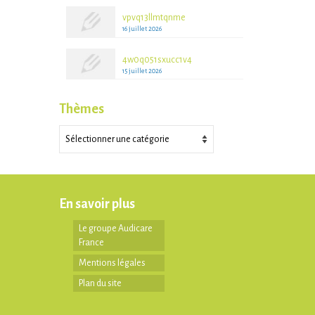
vpvq13llmtqnme
16 juillet 2026
4w0q051sxucc1v4
15 juillet 2026
Thèmes
Thèmes
En savoir plus
Le groupe Audicare
France
Mentions légales
Plan du site