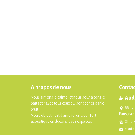
A propos de nous
Contac
Aud
Nous aimons le calme, et nous souhaitons le
partager avec tous ceux qui sont gênés par le
88 av
bruit.
Paris 750
Notre objectif est d'améliorer le confort
acoustique en décorant vos espaces.
01 77 
conta