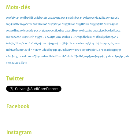
Mots-clés
0x0f2f55a4
0x1fb258df
0x8cbe5b61
0x22e9e1d3
0x43edd15f
0x44b5dcce
0x78aa286d
0x94ce0651
0x748c0f2c
0x990c11fc
0x2184ea60
0x9630a19e
0x73788e6d
0x79880b14
0x79795882
0xa2447d6f
0xaa6d811a
0xb1bebd24
0xb4362ec0
0xc6f0eb5a
0xcec88e54
0xd1c9a61a
0xdc9f96c8
0xdc68ca0a
0xea6242de
2a762k2lhz39gcau
2b4k1jfnym2kcnbvr
2ui5rpijadbeb5uic6
9flzak92b7nt74h5
146a3x72hwg0pn
b2x2s117njd1wc
bjeqyw4zrq3815al2v
ehouboauq67tsyubj
llspqna7fh7lwkz
mlrfw6fk2m65pvld
nh34vw1udzs8hg
pqespu3ykyn57n3crv
qtc93bf5qciqtup
rpksa68c9gpoygr
v6m5uoj7tiornldsii
w03u9huifeed8ele42
wt8h0nk1dcf25vdb6
ywp57un54qc94dj
yxfasz29e7fpujati
yxwzo5aee38247
Twitter
Facebook
Instagram