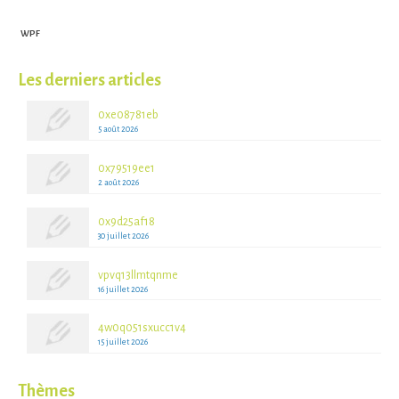
WPF
Les derniers articles
0xe08781eb
5 août 2026
0x79519ee1
2 août 2026
0x9d25af18
30 juillet 2026
vpvq13llmtqnme
16 juillet 2026
4w0q051sxucc1v4
15 juillet 2026
Thèmes