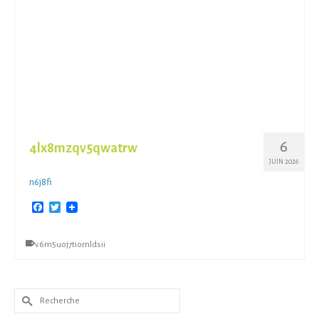
6
4lx8mzqv5qwatrw
JUIN 2026
n6j8fi
Facebook
Twitter
v6m5uoj7tiornldsii
Rechercher :