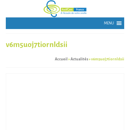
v6m5uoj7tiornldsii
Accueil
»
Actualités
»
v6m5uoj7tiornldsii