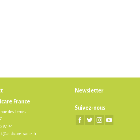
t
Newsletter
icare France
Suivez-nous
enue des Ternes
17
75 97 02
ct@audicarefrance.fr