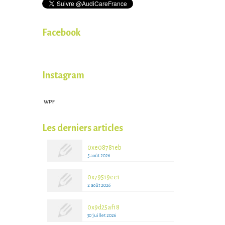
Facebook
Instagram
WPF
WPFruits.com
Les derniers articles
0xe08781eb
5 août 2026
0x79519ee1
2 août 2026
0x9d25af18
30 juillet 2026