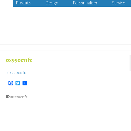
Produits
Design
Personnaliser
Service
0x990c11fc
0x990c11fc
Facebook
Twitter
0x990c11fc