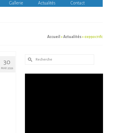
Gallerie
Actualités
Contact
Accueil
»
Actualités
»
0x990c11fc
Rechercher :
30
MAR 2026