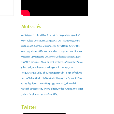
Mots-clés
0x0f2f55a4
0x1fb258df
0x8cbe5b61
0x22e9e1d3
0x43edd15f
0x44b5dcce
0x78aa286d
0x94ce0651
0x748c0f2c
0x990c11fc
0x2184ea60
0x9630a19e
0x73788e6d
0x79880b14
0x79795882
0xa2447d6f
0xaa6d811a
0xb1bebd24
0xb4362ec0
0xc6f0eb5a
0xcec88e54
0xd1c9a61a
0xdc9f96c8
0xdc68ca0a
0xea6242de
2a762k2lhz39gcau
2b4k1jfnym2kcnbvr
2ui5rpijadbeb5uic6
9flzak92b7nt74h5
146a3x72hwg0pn
b2x2s117njd1wc
bjeqyw4zrq3815al2v
ehouboauq67tsyubj
llspqna7fh7lwkz
mlrfw6fk2m65pvld
nh34vw1udzs8hg
pqespu3ykyn57n3crv
qtc93bf5qciqtup
rpksa68c9gpoygr
v6m5uoj7tiornldsii
w03u9huifeed8ele42
wt8h0nk1dcf25vdb6
ywp57un54qc94dj
yxfasz29e7fpujati
yxwzo5aee38247
Twitter