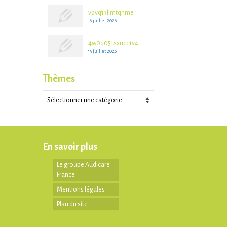
vpvq13llmtqnme
16 juillet 2026
4w0q051sxucc1v4
15 juillet 2026
Thèmes
Thèmes
En savoir plus
Le groupe Audicare
France
Mentions légales
Plan du site