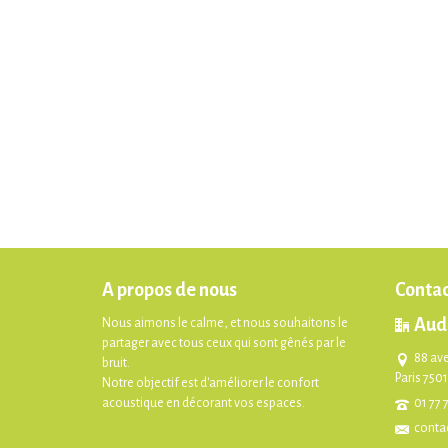
A propos de nous
Contac
Aud
Nous aimons le calme, et nous souhaitons le
partager avec tous ceux qui sont gênés par le
88 av
bruit.
Paris 750
Notre objectif est d'améliorer le confort
acoustique en décorant vos espaces.
01 77 
conta