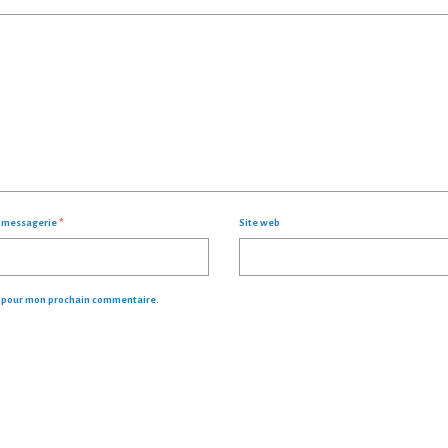
- 
e messagerie
*
Site web
r pour mon prochain commentaire.