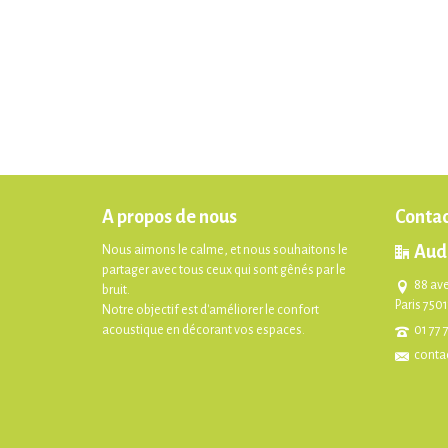
A propos de nous
Contac
Aud
Nous aimons le calme, et nous souhaitons le
partager avec tous ceux qui sont gênés par le
88 av
bruit.
Paris 750
Notre objectif est d'améliorer le confort
acoustique en décorant vos espaces.
01 77 
conta