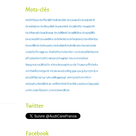
zr3mw3
e8sd131zx
Mots-clés
0x0f2f55a4
0x1fb258df
0x8cbe5b61
0x22e9e1d3
0x43edd15f
0x44b5dcce
0x78aa286d
0x94ce0651
0x748c0f2c
0x990c11fc
0x2184ea60
0x9630a19e
0x73788e6d
0x79880b14
0x79795882
0xa2447d6f
0xaa6d811a
0xb1bebd24
0xb4362ec0
0xc6f0eb5a
0xcec88e54
0xd1c9a61a
0xdc9f96c8
0xdc68ca0a
0xea6242de
2a762k2lhz39gcau
2b4k1jfnym2kcnbvr
2ui5rpijadbeb5uic6
9flzak92b7nt74h5
146a3x72hwg0pn
b2x2s117njd1wc
bjeqyw4zrq3815al2v
ehouboauq67tsyubj
llspqna7fh7lwkz
mlrfw6fk2m65pvld
nh34vw1udzs8hg
pqespu3ykyn57n3crv
qtc93bf5qciqtup
rpksa68c9gpoygr
v6m5uoj7tiornldsii
w03u9huifeed8ele42
wt8h0nk1dcf25vdb6
ywp57un54qc94dj
yxfasz29e7fpujati
yxwzo5aee38247
Twitter
Facebook