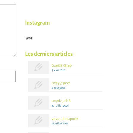
Instagram
WPF
WPFruits.com
Les derniers articles
0xe08781eb
5 août 2026
0x79519ee1
2 août 2026
0x9d25af18
30 juillet 2026
vpvq13llmtqnme
16 juillet 2026