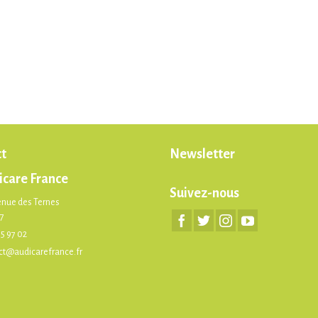
t
Newsletter
icare France
Suivez-nous
enue des Ternes
17
75 97 02
ct@audicarefrance.fr