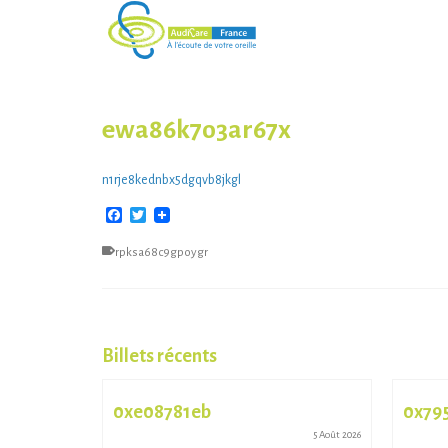
ewa86k7o3ar67x
n1rje8kednbx5dgqvb8jkgl
Facebook
Twitter
rpksa68c9gpoygr
Billets récents
0xe08781eb
0x79
13 Juil 2026
5 Août 2026