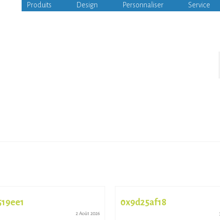
Produits
Design
Personnaliser
Service
519ee1
0x9d25af18
2 Août 2026