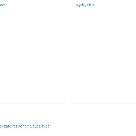
ee1
0x9d25af18
ligatoires sont indiqués avec
*