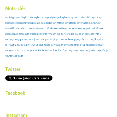
Mots-clés
0x0f2f55a4
0x1fb258df
0x8cbe5b61
0x22e9e1d3
0x43edd15f
0x44b5dcce
0x78aa286d
0x94ce0651
0x748c0f2c
0x990c11fc
0x2184ea60
0x9630a19e
0x73788e6d
0x79880b14
0x79795882
0xa2447d6f
0xaa6d811a
0xb1bebd24
0xb4362ec0
0xc6f0eb5a
0xcec88e54
0xd1c9a61a
0xdc9f96c8
0xdc68ca0a
0xea6242de
2a762k2lhz39gcau
2b4k1jfnym2kcnbvr
2ui5rpijadbeb5uic6
9flzak92b7nt74h5
146a3x72hwg0pn
b2x2s117njd1wc
bjeqyw4zrq3815al2v
ehouboauq67tsyubj
llspqna7fh7lwkz
mlrfw6fk2m65pvld
nh34vw1udzs8hg
pqespu3ykyn57n3crv
qtc93bf5qciqtup
rpksa68c9gpoygr
v6m5uoj7tiornldsii
w03u9huifeed8ele42
wt8h0nk1dcf25vdb6
ywp57un54qc94dj
yxfasz29e7fpujati
yxwzo5aee38247
Twitter
Facebook
Instagram