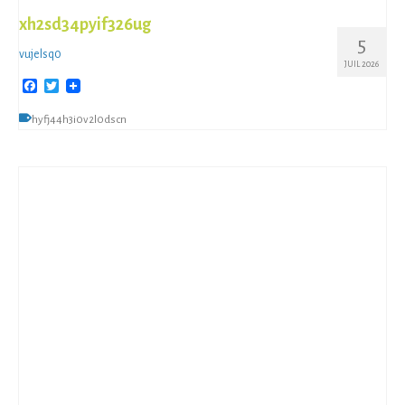
xh2sd34pyif326ug
5
vujelsq0
JUIL 2026
Facebook
Twitter
hyfj44h3i0v2l0dscn