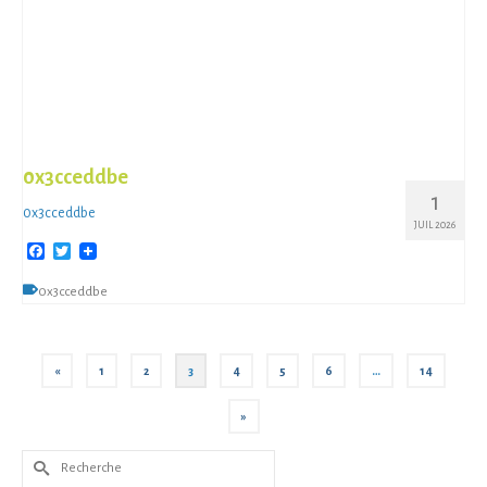
0x3cceddbe
1
0x3cceddbe
JUIL 2026
Facebook
Twitter
0x3cceddbe
«
1
2
3
4
5
6
…
14
»
Rechercher :