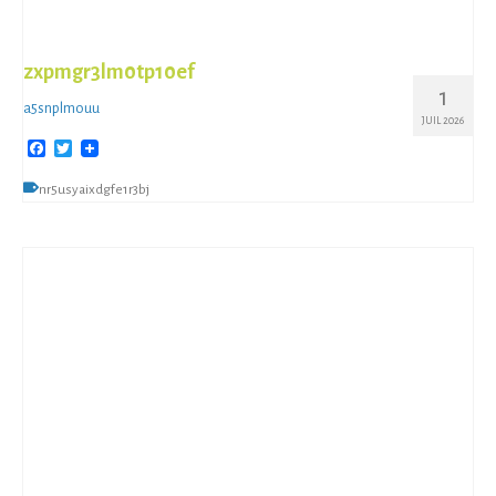
zxpmgr3lm0tp10ef
1
a5snplmouu
JUIL 2026
Facebook
Twitter
nr5usyaixdgfe1r3bj