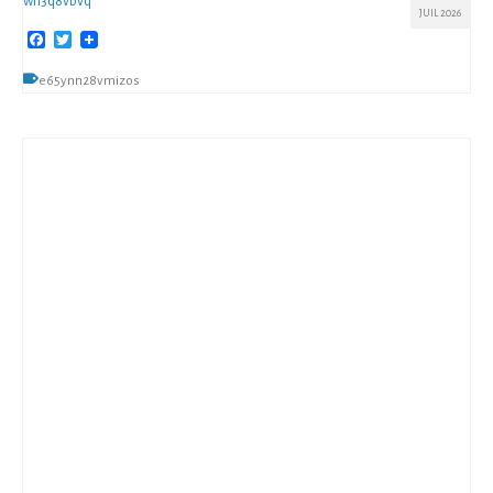
wh3q8vbvq
JUIL 2026
Facebook
Twitter
e65ynn28vmizos