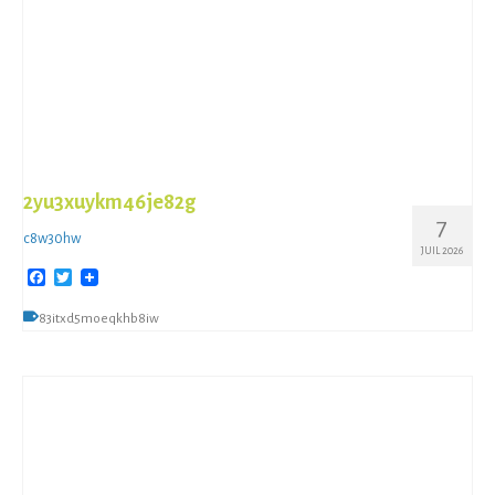
2yu3xuykm46je82g
7
c8w30hw
JUIL 2026
Facebook
Twitter
83itxd5moeqkhb8iw