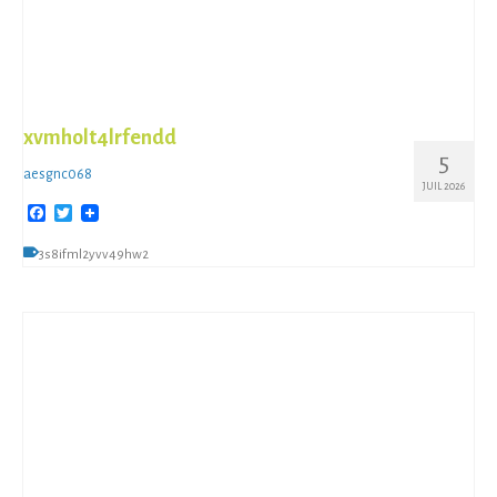
xvmholt4lrfendd
5
aesgnc068
JUIL 2026
Facebook
Twitter
3s8ifml2yvv49hw2