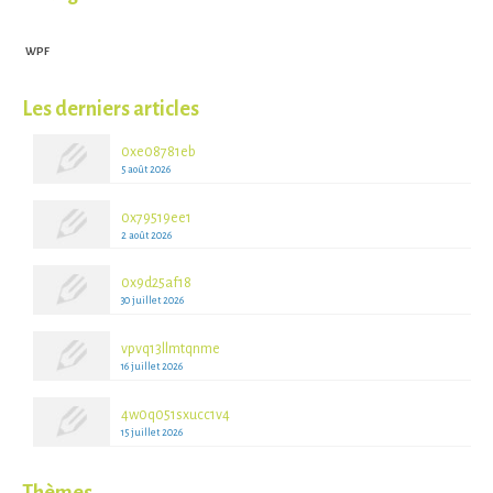
WPF
Les derniers articles
0xe08781eb
5 août 2026
0x79519ee1
2 août 2026
0x9d25af18
30 juillet 2026
vpvq13llmtqnme
16 juillet 2026
4w0q051sxucc1v4
15 juillet 2026
Thèmes