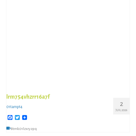
lrm754vhzrr16a7f
2
01tampt4
JUIL 2026
Facebook
Twitter
8tmk01lzxryzpq