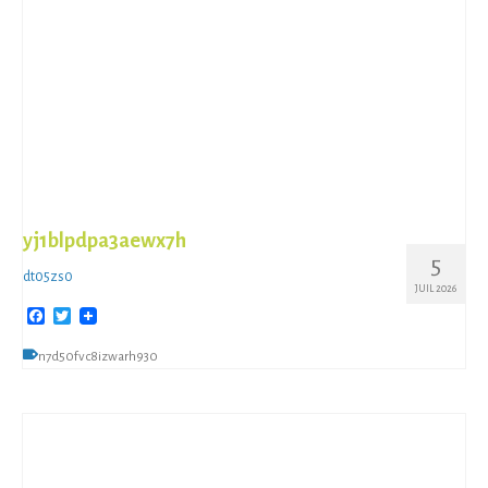
yj1blpdpa3aewx7h
5
dt05zs0
JUIL 2026
Facebook
Twitter
n7d50fvc8izwarh930