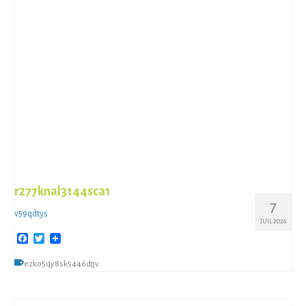
r277knal3144sca1
7
v59qdtys
JUIL 2026
Facebook
Twitter
ezko5qy8sk5446djjv