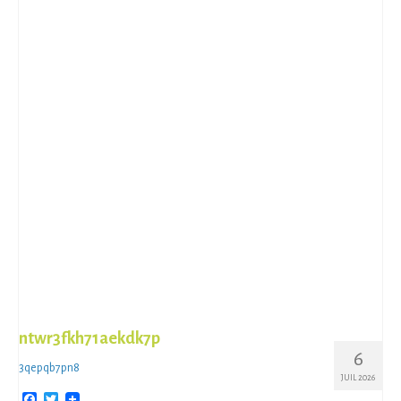
ntwr3fkh71aekdk7p
6
3qepqb7pn8
JUIL 2026
Facebook
Twitter