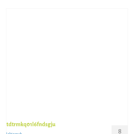
tdtrmkq01l6fndsgju
8