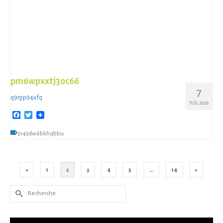
pm6wpxxtj3oc66
7
q9rpp94xfq
JUIL 2026
Facebook
Twitter
2r43dw6bkhqbbu
«
1
2
3
4
5
…
14
»
Rechercher :