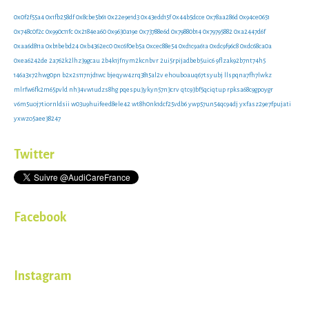
0x0f2f55a4
0x1fb258df
0x8cbe5b61
0x22e9e1d3
0x43edd15f
0x44b5dcce
0x78aa286d
0x94ce0651
0x748c0f2c
0x990c11fc
0x2184ea60
0x9630a19e
0x73788e6d
0x79880b14
0x79795882
0xa2447d6f
0xaa6d811a
0xb1bebd24
0xb4362ec0
0xc6f0eb5a
0xcec88e54
0xd1c9a61a
0xdc9f96c8
0xdc68ca0a
0xea6242de
2a762k2lhz39gcau
2b4k1jfnym2kcnbvr
2ui5rpijadbeb5uic6
9flzak92b7nt74h5
146a3x72hwg0pn
b2x2s117njd1wc
bjeqyw4zrq3815al2v
ehouboauq67tsyubj
llspqna7fh7lwkz
mlrfw6fk2m65pvld
nh34vw1udzs8hg
pqespu3ykyn57n3crv
qtc93bf5qciqtup
rpksa68c9gpoygr
v6m5uoj7tiornldsii
w03u9huifeed8ele42
wt8h0nk1dcf25vdb6
ywp57un54qc94dj
yxfasz29e7fpujati
yxwzo5aee38247
Twitter
Facebook
Instagram