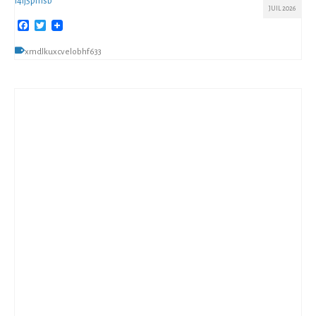
l4lj5pmsb
JUIL 2026
Facebook
Twitter
xmdlkuxcvelobhf633