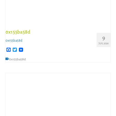
0x155ba58d
9
0x155ba58d
JUIL 2026
Facebook
Twitter
0x155ba58d