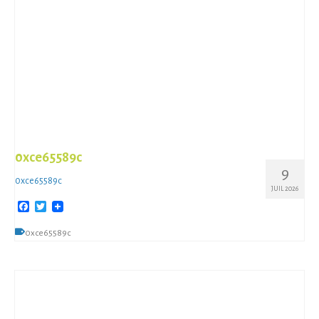
0xce65589c
9
0xce65589c
JUIL 2026
Facebook
Twitter
0xce65589c