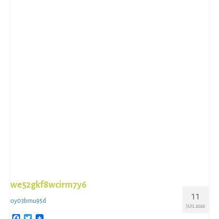
we52gkf8wcirm7y6
11
oy03bmu95d
JUIL 2026
Facebook
Twitter