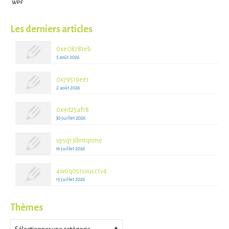
WPF
Les derniers articles
0xe08781eb
5 août 2026
0x79519ee1
2 août 2026
0x9d25af18
30 juillet 2026
vpvq13llmtqnme
16 juillet 2026
4w0q051sxucc1v4
15 juillet 2026
Thèmes
Thèmes