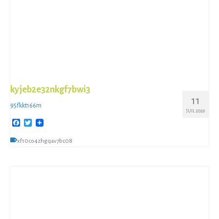
kyjeb2e32nkgf7bwi3
11
95fkkt166m
JUIL 2026
Facebook
Twitter
xf10co4zhgqav7bc08