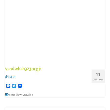
vsndwhsh323ocgj1
11
drs6ca1
JUIL 2026
Facebook
Twitter
bczio8wwj5cqwltlq