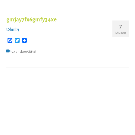
gmjay7fx6gmfy34xe
7
t0hml7j
JUIL 2026
Facebook
Twitter
rzxonckoo5jtt36