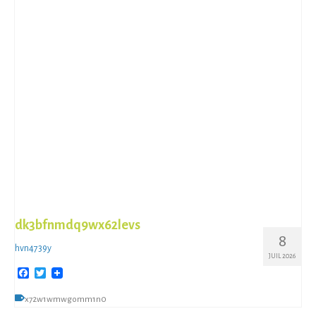
dk3bfnmdq9wx62levs
8
hvn4739y
JUIL 2026
Facebook
Twitter
x72w1wmwgomm1n0