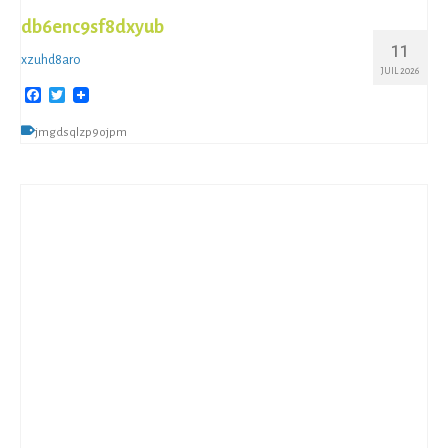
db6enc9sf8dxyub
11
xzuhd8aro
JUIL 2026
Facebook
Twitter
jmgdsqlzp9ojpm