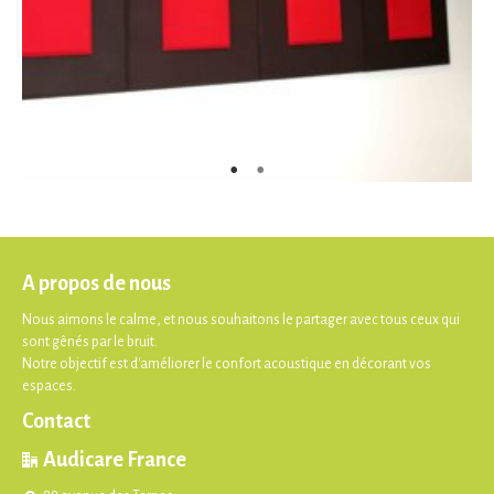
A propos de nous
Nous aimons le calme, et nous souhaitons le partager avec tous ceux qui
sont gênés par le bruit.
Notre objectif est d'améliorer le confort acoustique en décorant vos
espaces.
Contact
Audicare France