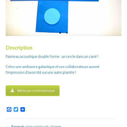
Description
Panneau acoustique double forme : un
cercle dans un carré
!
Créez une ambiance galactique et vos collaborateurs auront
l’impression d’avoir été sur une autre planète !
Télécharger la fiche technique
Facebook
Twitter
Format :
600 x 600 x 30+20 mm