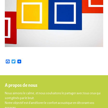
Facebook
Twitter
A propos de nous
Nous aimons le calme, et nous souhaitons le partager avec tous ceux qui
sont gênés par le bruit.
Notre objectif est d'améliorer le confort acoustique en décorant vos
espaces.