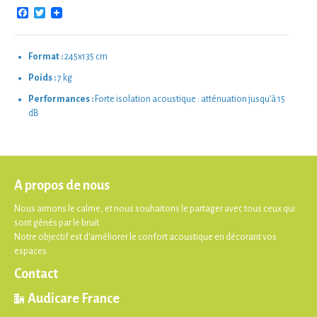
Facebook
Twitter
Format :
245x135 cm
Poids :
7 kg
Performances :
Forte isolation acoustique : atténuation jusqu’à 15
dB
A propos de nous
Nous aimons le calme, et nous souhaitons le partager avec tous ceux qui
sont gênés par le bruit.
Notre objectif est d'améliorer le confort acoustique en décorant vos
espaces.
Contact
Audicare France