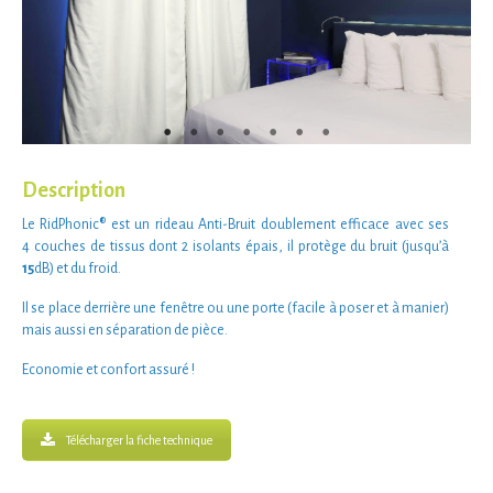
Description
Le
RidPhonic®
est un
rideau Anti-Bruit
doublement efficace
avec ses
4
couches de tissus dont 2 isolants épais
, il
protège du bruit
(jusqu’à
15
dB
) et du
froid
.
Il se place derrière une fenêtre ou une porte
(facile à poser et à manier)
mais aussi en
séparation de pièce
.
Economie et confort assuré !
Télécharger la fiche technique