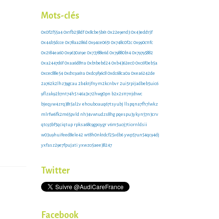
zr3mw3
e8sd131zx
Mots-clés
0x0f2f55a4
0x1fb258df
0x8cbe5b61
0x22e9e1d3
0x43edd15f
0x44b5dcce
0x78aa286d
0x94ce0651
0x748c0f2c
0x990c11fc
0x2184ea60
0x9630a19e
0x73788e6d
0x79880b14
0x79795882
0xa2447d6f
0xaa6d811a
0xb1bebd24
0xb4362ec0
0xc6f0eb5a
0xcec88e54
0xd1c9a61a
0xdc9f96c8
0xdc68ca0a
0xea6242de
2a762k2lhz39gcau
2b4k1jfnym2kcnbvr
2ui5rpijadbeb5uic6
9flzak92b7nt74h5
146a3x72hwg0pn
b2x2s117njd1wc
bjeqyw4zrq3815al2v
ehouboauq67tsyubj
llspqna7fh7lwkz
mlrfw6fk2m65pvld
nh34vw1udzs8hg
pqespu3ykyn57n3crv
qtc93bf5qciqtup
rpksa68c9gpoygr
v6m5uoj7tiornldsii
w03u9huifeed8ele42
wt8h0nk1dcf25vdb6
ywp57un54qc94dj
yxfasz29e7fpujati
yxwzo5aee38247
Twitter
Facebook