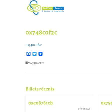
0x748c0f2c
0x748c0f2c
Facebook
Twitter
0x748c0f2c
Billets récents
0xe08781eb
0x79
13 Juil 2026
5 Août 2026