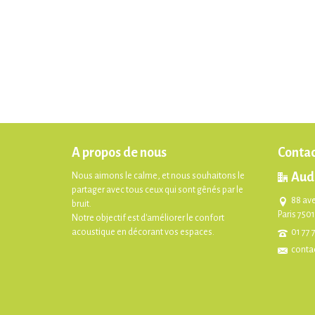
A propos de nous
Contac
Aud
Nous aimons le calme, et nous souhaitons le
partager avec tous ceux qui sont gênés par le
88 av
bruit.
Paris 750
Notre objectif est d'améliorer le confort
acoustique en décorant vos espaces.
01 77 
conta