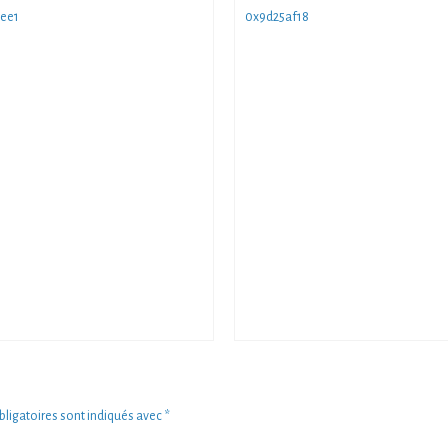
ee1
0x9d25af18
ligatoires sont indiqués avec
*