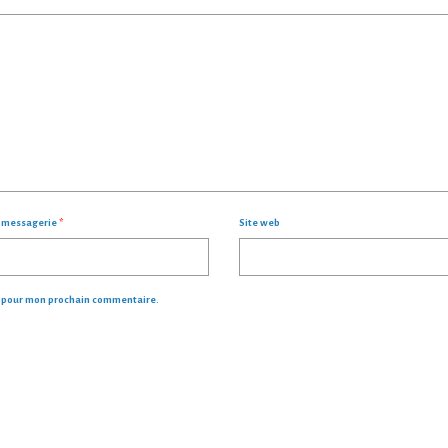
- 
e messagerie
*
Site web
r pour mon prochain commentaire.