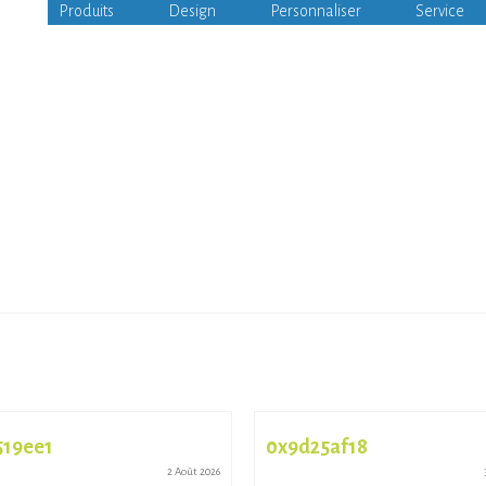
Produits
Design
Personnaliser
Service
519ee1
0x9d25af18
2 Août 2026