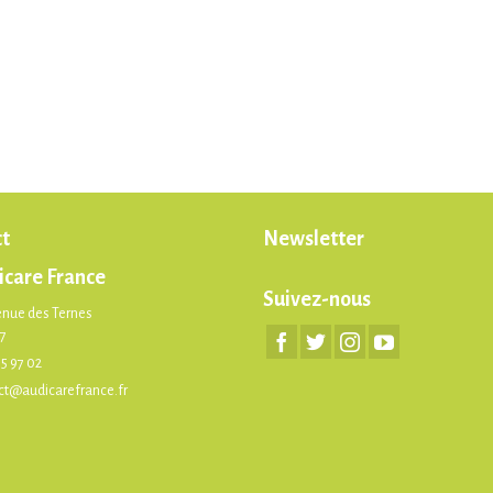
t
Newsletter
icare France
Suivez-nous
enue des Ternes
17
75 97 02
ct@audicarefrance.fr