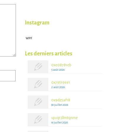
Instagram
WPF
WPFruits.com
Les derniers articles
0xe08781eb
5 août 2026
0x79519ee1
2 août 2026
0x9d25af18
30 juillet 2026
vpvq13llmtqnme
16 juillet 2026