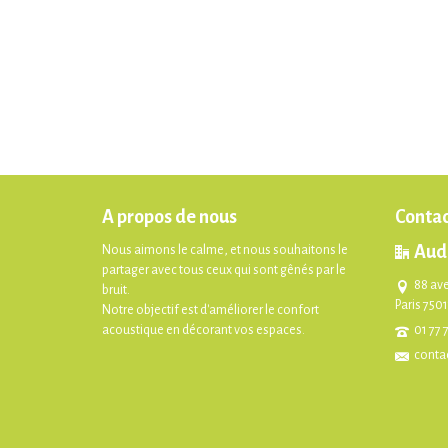
A propos de nous
Contac
Aud
Nous aimons le calme, et nous souhaitons le
partager avec tous ceux qui sont gênés par le
88 av
bruit.
Paris 750
Notre objectif est d'améliorer le confort
acoustique en décorant vos espaces.
01 77 
conta