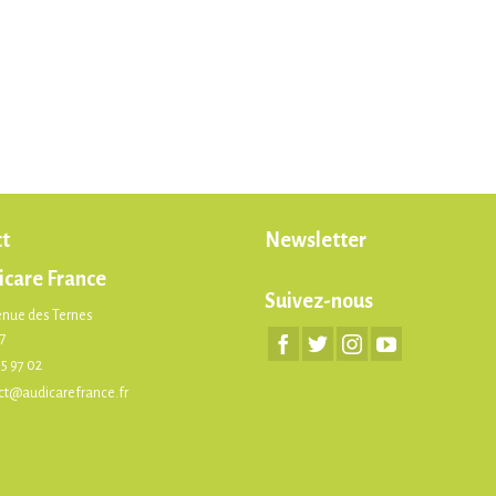
t
Newsletter
icare France
Suivez-nous
enue des Ternes
17
75 97 02
ct@audicarefrance.fr