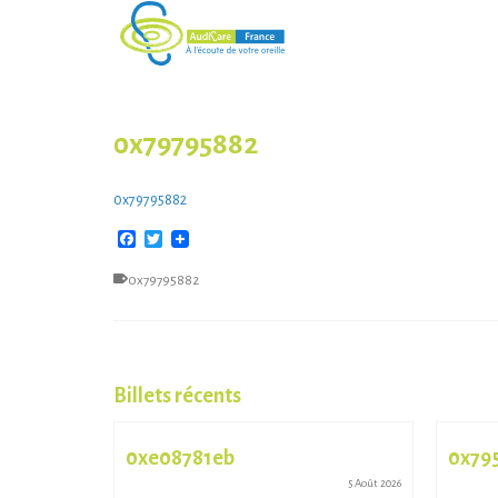
0x79795882
0x79795882
Facebook
Twitter
0x79795882
Billets récents
0xe08781eb
0x79
13 Juil 2026
5 Août 2026