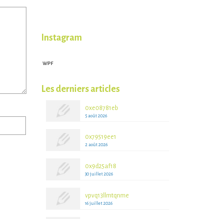
Instagram
WPF
WPFruits.com
Les derniers articles
0xe08781eb
5 août 2026
0x79519ee1
2 août 2026
0x9d25af18
30 juillet 2026
vpvq13llmtqnme
16 juillet 2026