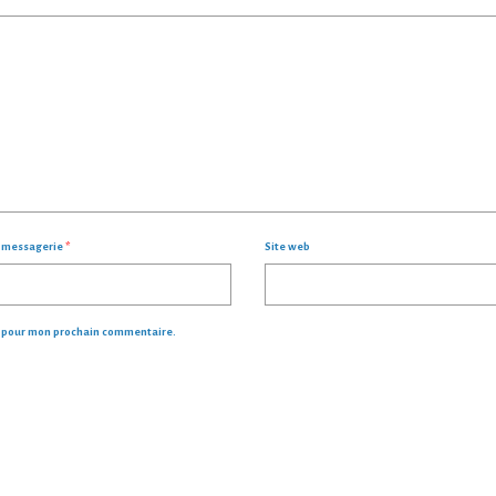
- 
e messagerie
*
Site web
r pour mon prochain commentaire.