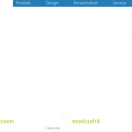
Produits
Design
Personnaliser
Service
519ee1
0x9d25af18
2 Août 2026