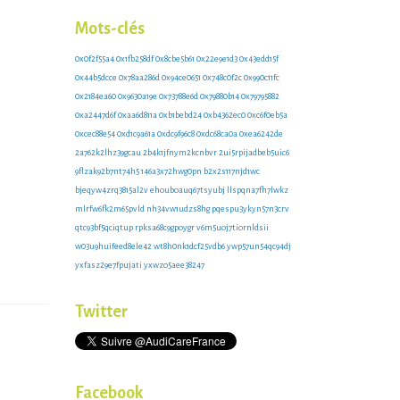
zr3mw3
e8sd131zx
Mots-clés
0x0f2f55a4
0x1fb258df
0x8cbe5b61
0x22e9e1d3
0x43edd15f
0x44b5dcce
0x78aa286d
0x94ce0651
0x748c0f2c
0x990c11fc
0x2184ea60
0x9630a19e
0x73788e6d
0x79880b14
0x79795882
0xa2447d6f
0xaa6d811a
0xb1bebd24
0xb4362ec0
0xc6f0eb5a
0xcec88e54
0xd1c9a61a
0xdc9f96c8
0xdc68ca0a
0xea6242de
2a762k2lhz39gcau
2b4k1jfnym2kcnbvr
2ui5rpijadbeb5uic6
9flzak92b7nt74h5
146a3x72hwg0pn
b2x2s117njd1wc
bjeqyw4zrq3815al2v
ehouboauq67tsyubj
llspqna7fh7lwkz
mlrfw6fk2m65pvld
nh34vw1udzs8hg
pqespu3ykyn57n3crv
qtc93bf5qciqtup
rpksa68c9gpoygr
v6m5uoj7tiornldsii
w03u9huifeed8ele42
wt8h0nk1dcf25vdb6
ywp57un54qc94dj
yxfasz29e7fpujati
yxwzo5aee38247
Twitter
Facebook