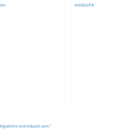
ee1
0x9d25af18
ligatoires sont indiqués avec
*