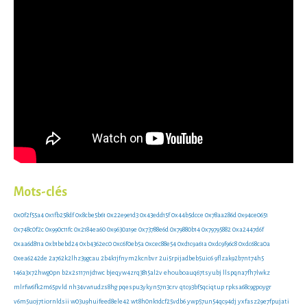
Mots-clés
0x0f2f55a4
0x1fb258df
0x8cbe5b61
0x22e9e1d3
0x43edd15f
0x44b5dcce
0x78aa286d
0x94ce0651
0x748c0f2c
0x990c11fc
0x2184ea60
0x9630a19e
0x73788e6d
0x79880b14
0x79795882
0xa2447d6f
0xaa6d811a
0xb1bebd24
0xb4362ec0
0xc6f0eb5a
0xcec88e54
0xd1c9a61a
0xdc9f96c8
0xdc68ca0a
0xea6242de
2a762k2lhz39gcau
2b4k1jfnym2kcnbvr
2ui5rpijadbeb5uic6
9flzak92b7nt74h5
146a3x72hwg0pn
b2x2s117njd1wc
bjeqyw4zrq3815al2v
ehouboauq67tsyubj
llspqna7fh7lwkz
mlrfw6fk2m65pvld
nh34vw1udzs8hg
pqespu3ykyn57n3crv
qtc93bf5qciqtup
rpksa68c9gpoygr
v6m5uoj7tiornldsii
w03u9huifeed8ele42
wt8h0nk1dcf25vdb6
ywp57un54qc94dj
yxfasz29e7fpujati