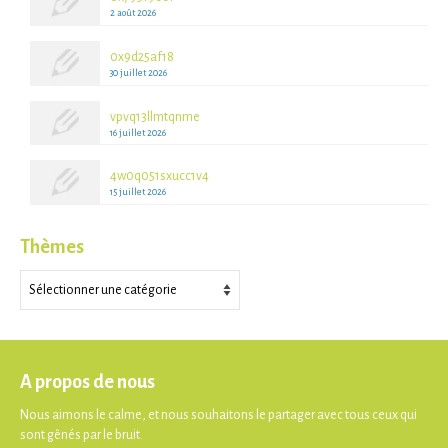
2 août 2026
0x9d25af18
30 juillet 2026
vpvq13llmtqnme
16 juillet 2026
4w0q051sxucc1v4
15 juillet 2026
Thèmes
Thèmes
A propos de nous
Nous aimons le calme, et nous souhaitons le partager avec tous ceux qui
sont gênés par le bruit.