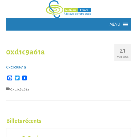
21
0xd1c9a61a
MAI 2026
0xd1c9a61a
Facebook
Twitter
0xd1c9a61a
Billets récents