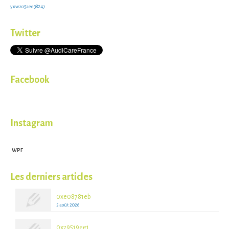
yxwzo5aee38247
Twitter
Facebook
Instagram
WPF
Les derniers articles
0xe08781eb
5 août 2026
0x79519ee1