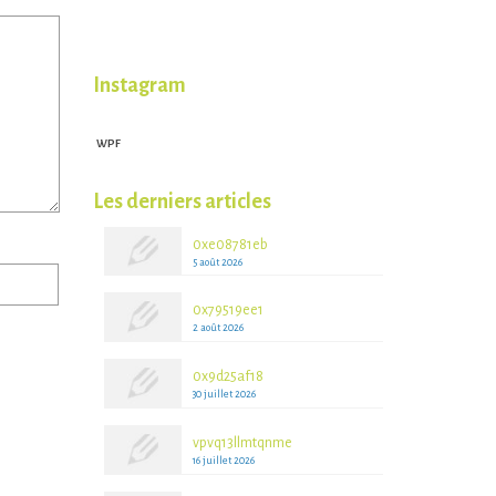
Instagram
WPF
WPFruits.com
Les derniers articles
0xe08781eb
5 août 2026
0x79519ee1
2 août 2026
0x9d25af18
30 juillet 2026
vpvq13llmtqnme
16 juillet 2026