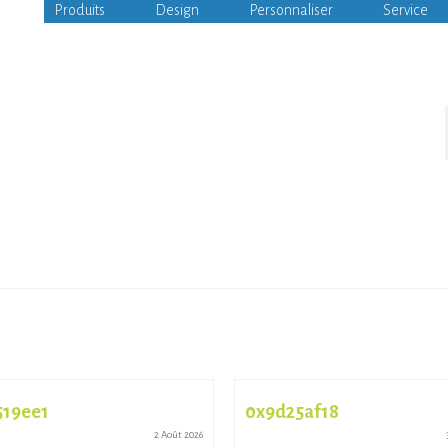
Produits
Design
Personnaliser
Service
519ee1
0x9d25af18
2 Août 2026