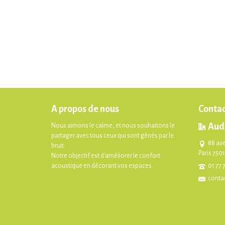
A propos de nous
Contac
Aud
Nous aimons le calme, et nous souhaitons le
partager avec tous ceux qui sont gênés par le
88 av
bruit.
Paris 750
Notre objectif est d'améliorer le confort
acoustique en décorant vos espaces.
01 77 
conta