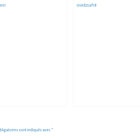
ee1
0x9d25af18
ligatoires sont indiqués avec
*