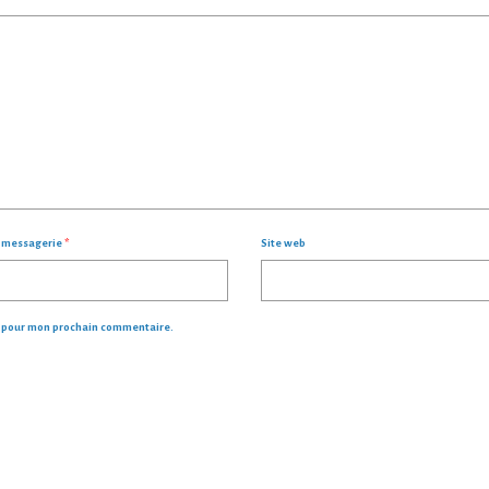
- 
e messagerie
*
Site web
r pour mon prochain commentaire.