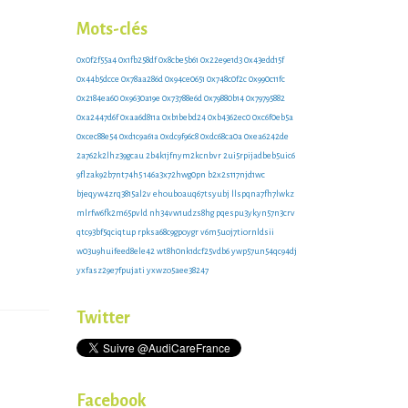
zr3mw3
e8sd131zx
Mots-clés
0x0f2f55a4
0x1fb258df
0x8cbe5b61
0x22e9e1d3
0x43edd15f
0x44b5dcce
0x78aa286d
0x94ce0651
0x748c0f2c
0x990c11fc
0x2184ea60
0x9630a19e
0x73788e6d
0x79880b14
0x79795882
0xa2447d6f
0xaa6d811a
0xb1bebd24
0xb4362ec0
0xc6f0eb5a
0xcec88e54
0xd1c9a61a
0xdc9f96c8
0xdc68ca0a
0xea6242de
2a762k2lhz39gcau
2b4k1jfnym2kcnbvr
2ui5rpijadbeb5uic6
9flzak92b7nt74h5
146a3x72hwg0pn
b2x2s117njd1wc
bjeqyw4zrq3815al2v
ehouboauq67tsyubj
llspqna7fh7lwkz
mlrfw6fk2m65pvld
nh34vw1udzs8hg
pqespu3ykyn57n3crv
qtc93bf5qciqtup
rpksa68c9gpoygr
v6m5uoj7tiornldsii
w03u9huifeed8ele42
wt8h0nk1dcf25vdb6
ywp57un54qc94dj
yxfasz29e7fpujati
yxwzo5aee38247
Twitter
Facebook