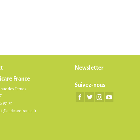
t
Newsletter
icare France
Suivez-nous
enue des Ternes
17
75 97 02
ct@audicarefrance.fr