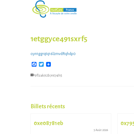
1etggyce491sxrf5
oyn1ggrqtq16l2mvdftqhdp0
Facebook
Twitter
9flzak92b7nt74h5
Billets récents
0xe08781eb
0x79
13 Juil 2026
5 Août 2026