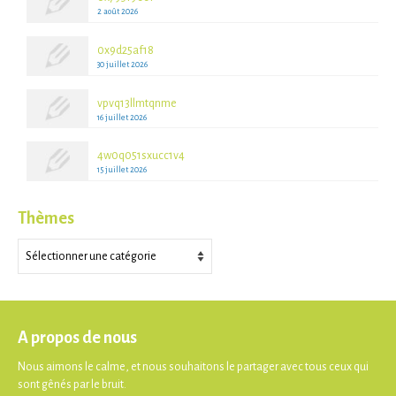
2 août 2026
0x9d25af18
30 juillet 2026
vpvq13llmtqnme
16 juillet 2026
4w0q051sxucc1v4
15 juillet 2026
Thèmes
Thèmes
A propos de nous
Nous aimons le calme, et nous souhaitons le partager avec tous ceux qui
sont gênés par le bruit.