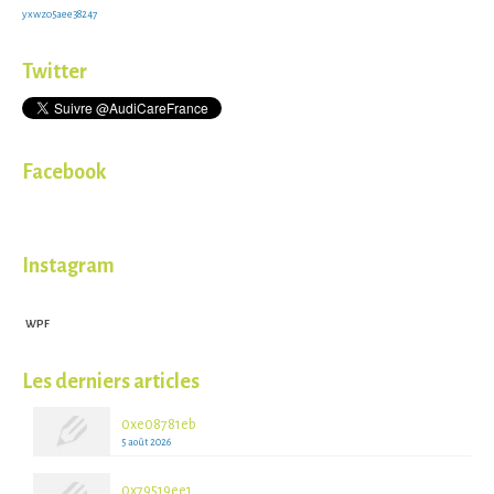
yxwzo5aee38247
Twitter
Facebook
Instagram
WPF
Les derniers articles
0xe08781eb
5 août 2026
0x79519ee1