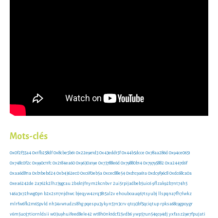
Mots-clés
0x0f2f55a4
0x1fb258df
0x8cbe5b61
0x22e9e1d3
0x43edd15f
0x44b5dcce
0x78aa286d
0x94ce0651
0x748c0f2c
0x990c11fc
0x2184ea60
0x9630a19e
0x73788e6d
0x79880b14
0x79795882
0xa2447d6f
0xaa6d811a
0xb1bebd24
0xb4362ec0
0xc6f0eb5a
0xcec88e54
0xd1c9a61a
0xdc9f96c8
0xdc68ca0a
0xea6242de
2a762k2lhz39gcau
2b4k1jfnym2kcnbvr
2ui5rpijadbeb5uic6
9flzak92b7nt74h5
146a3x72hwg0pn
b2x2s117njd1wc
bjeqyw4zrq3815al2v
ehouboauq67tsyubj
llspqna7fh7lwkz
mlrfw6fk2m65pvld
nh34vw1udzs8hg
pqespu3ykyn57n3crv
qtc93bf5qciqtup
rpksa68c9gpoygr
v6m5uoj7tiornldsii
w03u9huifeed8ele42
wt8h0nk1dcf25vdb6
ywp57un54qc94dj
yxfasz29e7fpujati