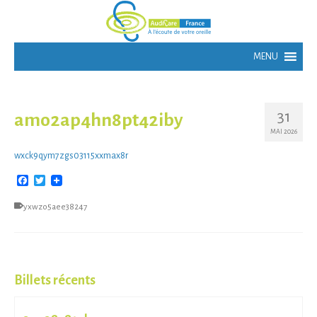
31
amo2ap4hn8pt42iby
MAI 2026
wxck9qym7zgs03115xxmax8r
Facebook
Twitter
yxwzo5aee38247
Billets récents