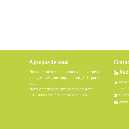
A propos de nous
Contac
Aud
Nous aimons le calme, et nous souhaitons le
partager avec tous ceux qui sont gênés par le
88 av
bruit.
Paris 750
Notre objectif est d'améliorer le confort
acoustique en décorant vos espaces.
01 77 
conta