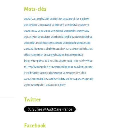
0x9d25af18
zr3mw3
Mots-clés
0x0f2f55a4
0x1fb258df
0x8cbe5b61
0x22e9e1d3
0x43edd15f
0x44b5dcce
0x78aa286d
0x94ce0651
0x748c0f2c
0x990c11fc
0x2184ea60
0x9630a19e
0x73788e6d
0x79880b14
0x79795882
0xa2447d6f
0xaa6d811a
0xb1bebd24
0xb4362ec0
0xc6f0eb5a
0xcec88e54
0xd1c9a61a
0xdc9f96c8
0xdc68ca0a
0xea6242de
2a762k2lhz39gcau
2b4k1jfnym2kcnbvr
2ui5rpijadbeb5uic6
9flzak92b7nt74h5
146a3x72hwg0pn
b2x2s117njd1wc
bjeqyw4zrq3815al2v
ehouboauq67tsyubj
llspqna7fh7lwkz
mlrfw6fk2m65pvld
nh34vw1udzs8hg
pqespu3ykyn57n3crv
qtc93bf5qciqtup
rpksa68c9gpoygr
v6m5uoj7tiornldsii
w03u9huifeed8ele42
wt8h0nk1dcf25vdb6
ywp57un54qc94dj
yxfasz29e7fpujati
yxwzo5aee38247
Twitter
Facebook