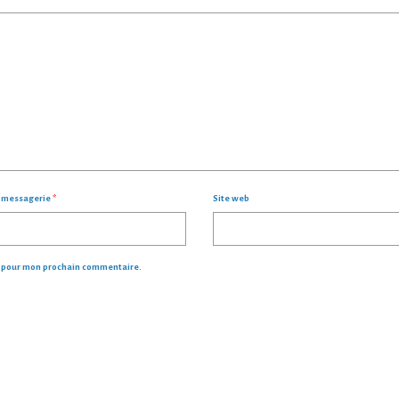
- 
e messagerie
*
Site web
r pour mon prochain commentaire.