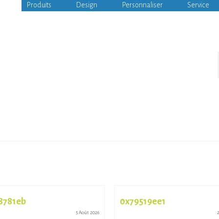
Produits
Design
Personnaliser
Service
8781eb
0x79519ee1
5 Août 2026