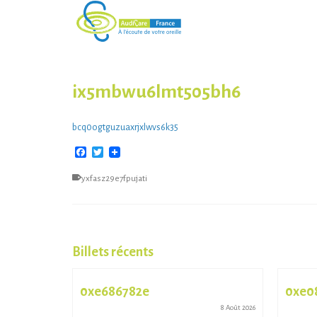
ix5mbwu6lmt505bh6
bcq0ogtguzuaxrjxlwvs6k35
Facebook
Twitter
yxfasz29e7fpujati
Billets récents
0xe686782e
0xe0
13 Juil 2026
8 Août 2026