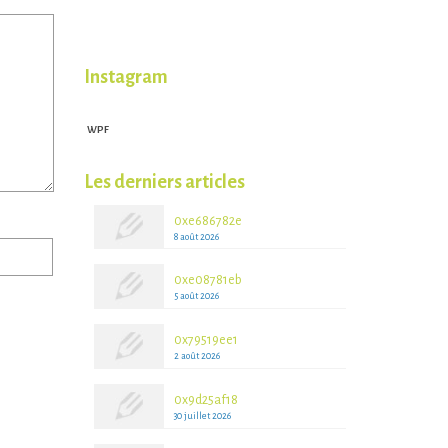
Instagram
WPF
WPFruits.com
Les derniers articles
0xe686782e
8 août 2026
0xe08781eb
5 août 2026
0x79519ee1
2 août 2026
0x9d25af18
30 juillet 2026