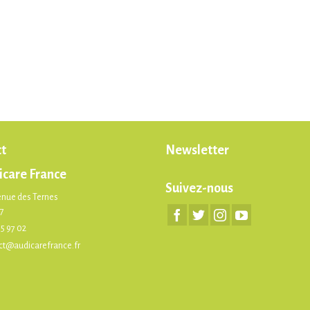
t
Newsletter
icare France
Suivez-nous
enue des Ternes
17
75 97 02
ct@audicarefrance.fr