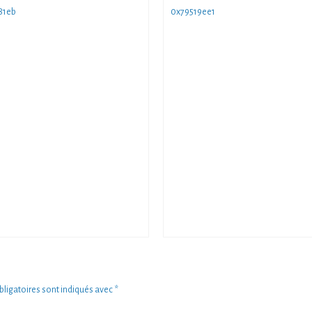
81eb
0x79519ee1
ligatoires sont indiqués avec
*