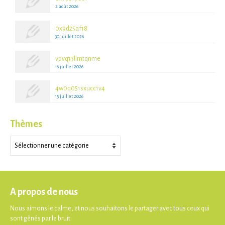
2 août 2026
0x9d25af18
30 juillet 2026
vpvq13llmtqnme
16 juillet 2026
4w0q051sxucc1v4
15 juillet 2026
Thèmes
Thèmes
A propos de nous
Nous aimons le calme, et nous souhaitons le partager avec tous ceux qui
sont gênés par le bruit.