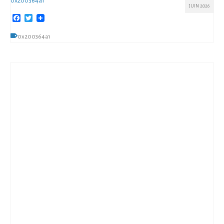
0x200364a1
JUIN 2026
Facebook
Twitter
0x200364a1