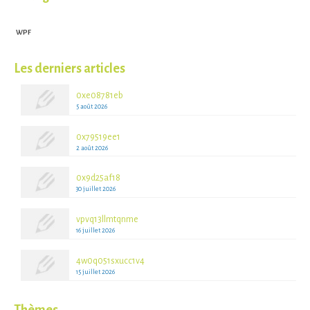
WPF
Les derniers articles
0xe08781eb
5 août 2026
0x79519ee1
2 août 2026
0x9d25af18
30 juillet 2026
vpvq13llmtqnme
16 juillet 2026
4w0q051sxucc1v4
15 juillet 2026
Thèmes