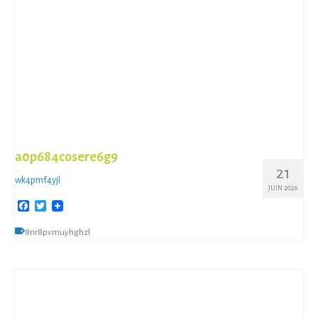
a0p684cosere6g9
21
wk4pmf4yjl
JUIN 2026
Facebook
Twitter
8nr8pvmuyhghzl