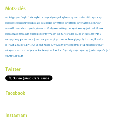
Mots-clés
0x0f2f55a4
0x1fb258df
0x8cbe5b61
0x22e9e1d3
0x43edd15f
0x44b5dcce
0x78aa286d
0x94ce0651
0x748c0f2c
0x990c11fc
0x2184ea60
0x9630a19e
0x73788e6d
0x79880b14
0x79795882
0xa2447d6f
0xaa6d811a
0xb1bebd24
0xb4362ec0
0xc6f0eb5a
0xcec88e54
0xd1c9a61a
0xdc9f96c8
0xdc68ca0a
0xea6242de
2a762k2lhz39gcau
2b4k1jfnym2kcnbvr
2ui5rpijadbeb5uic6
9flzak92b7nt74h5
146a3x72hwg0pn
b2x2s117njd1wc
bjeqyw4zrq3815al2v
ehouboauq67tsyubj
llspqna7fh7lwkz
mlrfw6fk2m65pvld
nh34vw1udzs8hg
pqespu3ykyn57n3crv
qtc93bf5qciqtup
rpksa68c9gpoygr
v6m5uoj7tiornldsii
w03u9huifeed8ele42
wt8h0nk1dcf25vdb6
ywp57un54qc94dj
yxfasz29e7fpujati
yxwzo5aee38247
Twitter
Facebook
Instagram