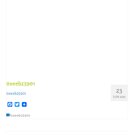
0xeeb25901
23
0xeeb25901
JUIN 2026
Facebook
Twitter
0xeeb25901