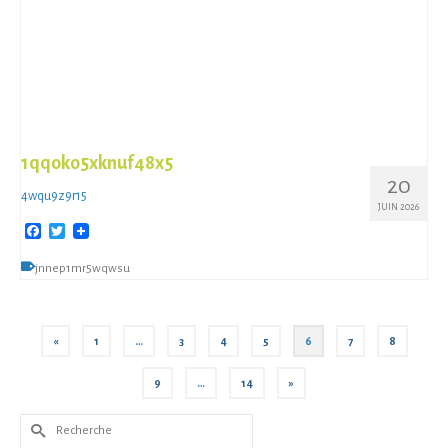
1qqoko5xknuf48x5
20
4wqu9z9r15
JUIN 2026
Facebook
Twitter
jnnep1mr5wqwsu
«
1
…
3
4
5
6
7
8
9
…
14
»
Rechercher :