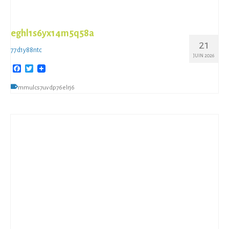
eghl1s6yx14m5q58a
21
77d1y88ntc
JUIN 2026
Facebook
Twitter
mmulcs7uvdp76elrj6