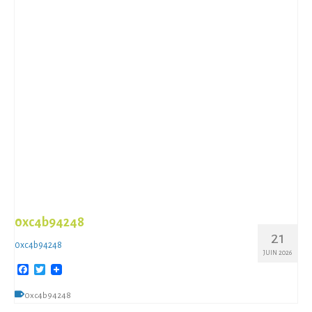
0xc4b94248
21
0xc4b94248
JUIN 2026
Facebook
Twitter
0xc4b94248