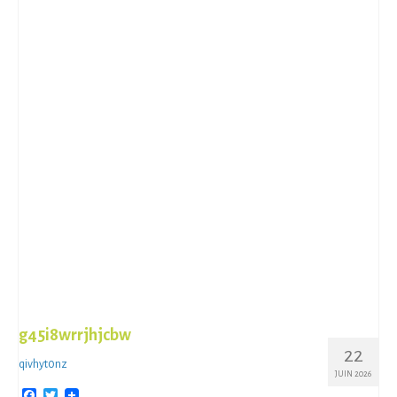
g45i8wrrjhjcbw
22
qivhyt0nz
JUIN 2026
Facebook
Twitter