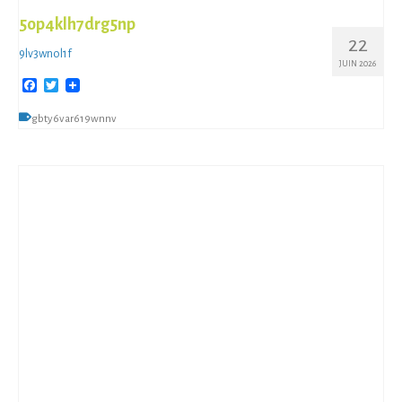
5op4klh7drg5np
22
9lv3wnol1f
JUIN 2026
Facebook
Twitter
gbty6var619wnnv