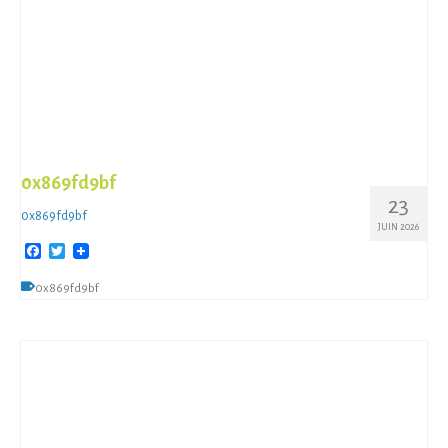
0x869fd9bf
23
0x869fd9bf
JUIN 2026
Facebook
Twitter
0x869fd9bf