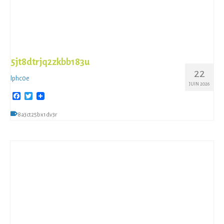
5jt8dtrjq2zkbb183u
22
lphc0e
JUIN 2026
Facebook
Twitter
8a3ct25bx1dv3r