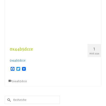
1
0x44b5dcce
MAR 2026
0x44b5dcce
Facebook
Twitter
0x44b5dcce
Rechercher :