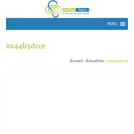
0x44b5dcce
Accueil
»
Actualités
»
0x44b5dcce