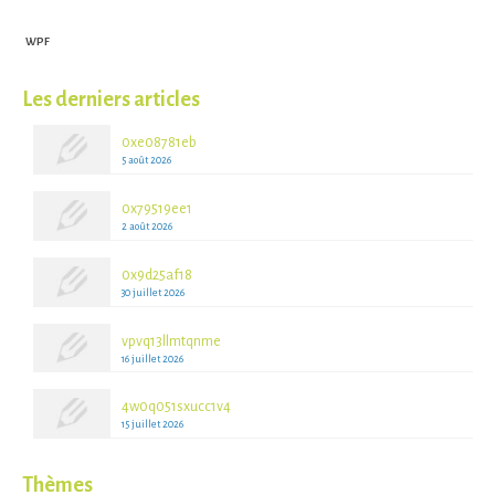
WPF
Les derniers articles
0xe08781eb
5 août 2026
0x79519ee1
2 août 2026
0x9d25af18
30 juillet 2026
vpvq13llmtqnme
16 juillet 2026
4w0q051sxucc1v4
15 juillet 2026
Thèmes