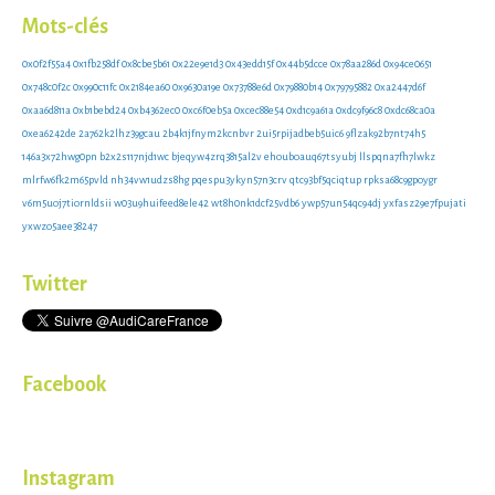
Mots-clés
0x0f2f55a4
0x1fb258df
0x8cbe5b61
0x22e9e1d3
0x43edd15f
0x44b5dcce
0x78aa286d
0x94ce0651
0x748c0f2c
0x990c11fc
0x2184ea60
0x9630a19e
0x73788e6d
0x79880b14
0x79795882
0xa2447d6f
0xaa6d811a
0xb1bebd24
0xb4362ec0
0xc6f0eb5a
0xcec88e54
0xd1c9a61a
0xdc9f96c8
0xdc68ca0a
0xea6242de
2a762k2lhz39gcau
2b4k1jfnym2kcnbvr
2ui5rpijadbeb5uic6
9flzak92b7nt74h5
146a3x72hwg0pn
b2x2s117njd1wc
bjeqyw4zrq3815al2v
ehouboauq67tsyubj
llspqna7fh7lwkz
mlrfw6fk2m65pvld
nh34vw1udzs8hg
pqespu3ykyn57n3crv
qtc93bf5qciqtup
rpksa68c9gpoygr
v6m5uoj7tiornldsii
w03u9huifeed8ele42
wt8h0nk1dcf25vdb6
ywp57un54qc94dj
yxfasz29e7fpujati
yxwzo5aee38247
Twitter
Facebook
Instagram