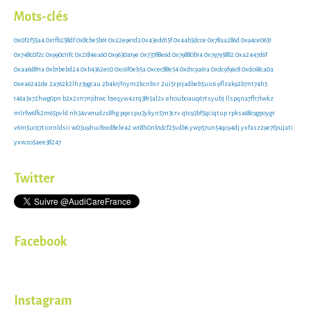
Mots-clés
0x0f2f55a4
0x1fb258df
0x8cbe5b61
0x22e9e1d3
0x43edd15f
0x44b5dcce
0x78aa286d
0x94ce0651
0x748c0f2c
0x990c11fc
0x2184ea60
0x9630a19e
0x73788e6d
0x79880b14
0x79795882
0xa2447d6f
0xaa6d811a
0xb1bebd24
0xb4362ec0
0xc6f0eb5a
0xcec88e54
0xd1c9a61a
0xdc9f96c8
0xdc68ca0a
0xea6242de
2a762k2lhz39gcau
2b4k1jfnym2kcnbvr
2ui5rpijadbeb5uic6
9flzak92b7nt74h5
146a3x72hwg0pn
b2x2s117njd1wc
bjeqyw4zrq3815al2v
ehouboauq67tsyubj
llspqna7fh7lwkz
mlrfw6fk2m65pvld
nh34vw1udzs8hg
pqespu3ykyn57n3crv
qtc93bf5qciqtup
rpksa68c9gpoygr
v6m5uoj7tiornldsii
w03u9huifeed8ele42
wt8h0nk1dcf25vdb6
ywp57un54qc94dj
yxfasz29e7fpujati
yxwzo5aee38247
Twitter
Facebook
Instagram