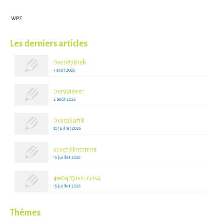
WPF
Les derniers articles
0xe08781eb
5 août 2026
0x79519ee1
2 août 2026
0x9d25af18
30 juillet 2026
vpvq13llmtqnme
16 juillet 2026
4w0q051sxucc1v4
15 juillet 2026
Thèmes