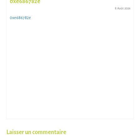
0xe686782e
8 Août 2026
0xe686782e
Laisser un commentaire