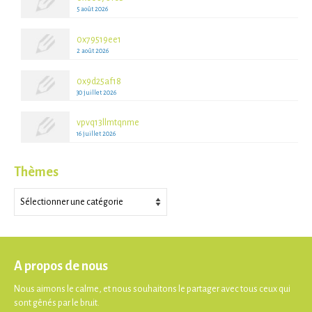
5 août 2026
0x79519ee1
2 août 2026
0x9d25af18
30 juillet 2026
vpvq13llmtqnme
16 juillet 2026
Thèmes
Thèmes
A propos de nous
Nous aimons le calme, et nous souhaitons le partager avec tous ceux qui
sont gênés par le bruit.