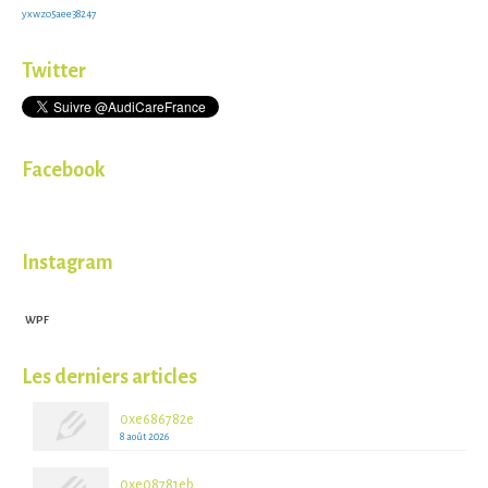
yxwzo5aee38247
Twitter
Facebook
Instagram
WPF
Les derniers articles
0xe686782e
8 août 2026
0xe08781eb