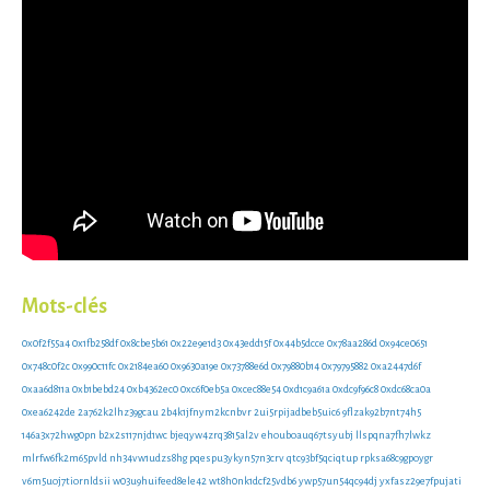
Mots-clés
0x0f2f55a4
0x1fb258df
0x8cbe5b61
0x22e9e1d3
0x43edd15f
0x44b5dcce
0x78aa286d
0x94ce0651
0x748c0f2c
0x990c11fc
0x2184ea60
0x9630a19e
0x73788e6d
0x79880b14
0x79795882
0xa2447d6f
0xaa6d811a
0xb1bebd24
0xb4362ec0
0xc6f0eb5a
0xcec88e54
0xd1c9a61a
0xdc9f96c8
0xdc68ca0a
0xea6242de
2a762k2lhz39gcau
2b4k1jfnym2kcnbvr
2ui5rpijadbeb5uic6
9flzak92b7nt74h5
146a3x72hwg0pn
b2x2s117njd1wc
bjeqyw4zrq3815al2v
ehouboauq67tsyubj
llspqna7fh7lwkz
mlrfw6fk2m65pvld
nh34vw1udzs8hg
pqespu3ykyn57n3crv
qtc93bf5qciqtup
rpksa68c9gpoygr
v6m5uoj7tiornldsii
w03u9huifeed8ele42
wt8h0nk1dcf25vdb6
ywp57un54qc94dj
yxfasz29e7fpujati