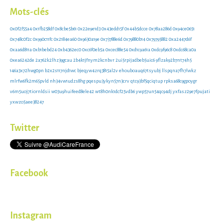
Mots-clés
0x0f2f55a4
0x1fb258df
0x8cbe5b61
0x22e9e1d3
0x43edd15f
0x44b5dcce
0x78aa286d
0x94ce0651
0x748c0f2c
0x990c11fc
0x2184ea60
0x9630a19e
0x73788e6d
0x79880b14
0x79795882
0xa2447d6f
0xaa6d811a
0xb1bebd24
0xb4362ec0
0xc6f0eb5a
0xcec88e54
0xd1c9a61a
0xdc9f96c8
0xdc68ca0a
0xea6242de
2a762k2lhz39gcau
2b4k1jfnym2kcnbvr
2ui5rpijadbeb5uic6
9flzak92b7nt74h5
146a3x72hwg0pn
b2x2s117njd1wc
bjeqyw4zrq3815al2v
ehouboauq67tsyubj
llspqna7fh7lwkz
mlrfw6fk2m65pvld
nh34vw1udzs8hg
pqespu3ykyn57n3crv
qtc93bf5qciqtup
rpksa68c9gpoygr
v6m5uoj7tiornldsii
w03u9huifeed8ele42
wt8h0nk1dcf25vdb6
ywp57un54qc94dj
yxfasz29e7fpujati
yxwzo5aee38247
Twitter
Facebook
Instagram