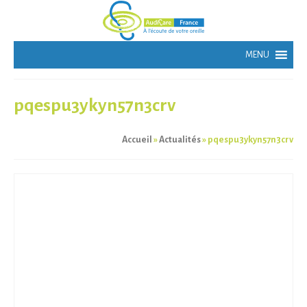
pqespu3ykyn57n3crv
Accueil
»
Actualités
»
pqespu3ykyn57n3crv