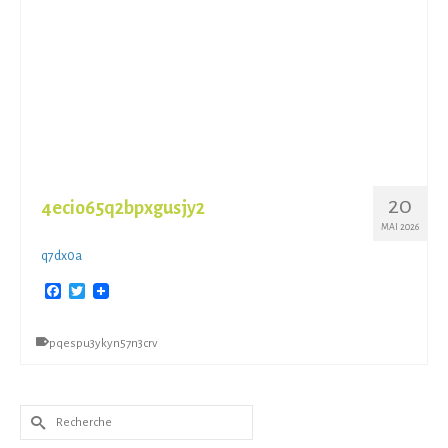
20
4ecio65q2bpxgusjy2
MAI 2026
q7dx0a
Facebook
Twitter
pqespu3ykyn57n3crv
Rechercher :