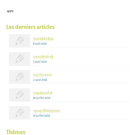
WPF
Les derniers articles
0xe686782e
8 août 2026
0xe08781eb
5 août 2026
0x79519ee1
2 août 2026
0x9d25af18
30 juillet 2026
vpvq13llmtqnme
16 juillet 2026
Thèmes