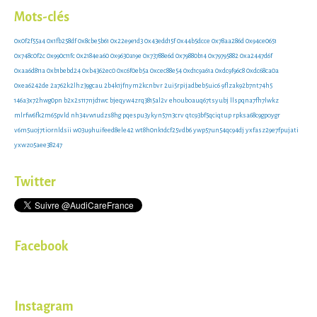
Mots-clés
0x0f2f55a4
0x1fb258df
0x8cbe5b61
0x22e9e1d3
0x43edd15f
0x44b5dcce
0x78aa286d
0x94ce0651
0x748c0f2c
0x990c11fc
0x2184ea60
0x9630a19e
0x73788e6d
0x79880b14
0x79795882
0xa2447d6f
0xaa6d811a
0xb1bebd24
0xb4362ec0
0xc6f0eb5a
0xcec88e54
0xd1c9a61a
0xdc9f96c8
0xdc68ca0a
0xea6242de
2a762k2lhz39gcau
2b4k1jfnym2kcnbvr
2ui5rpijadbeb5uic6
9flzak92b7nt74h5
146a3x72hwg0pn
b2x2s117njd1wc
bjeqyw4zrq3815al2v
ehouboauq67tsyubj
llspqna7fh7lwkz
mlrfw6fk2m65pvld
nh34vw1udzs8hg
pqespu3ykyn57n3crv
qtc93bf5qciqtup
rpksa68c9gpoygr
v6m5uoj7tiornldsii
w03u9huifeed8ele42
wt8h0nk1dcf25vdb6
ywp57un54qc94dj
yxfasz29e7fpujati
yxwzo5aee38247
Twitter
Facebook
Instagram