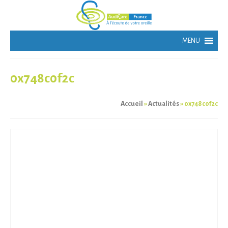
0x748c0f2c
Accueil
»
Actualités
»
0x748c0f2c