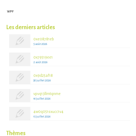
WPF
Les derniers articles
0xe08781eb
5 août 2026
0x79519ee1
2 août 2026
0x9d25af18
30 juillet 2026
vpvq13llmtqnme
16 juillet 2026
4w0q051sxucc1v4
15 juillet 2026
Thèmes