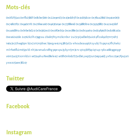
Mots-clés
0x0f2f55a4
0x1fb258df
0x8cbe5b61
0x22e9e1d3
0x43edd15f
0x44b5dcce
0x78aa286d
0x94ce0651
0x748c0f2c
0x990c11fc
0x2184ea60
0x9630a19e
0x73788e6d
0x79880b14
0x79795882
0xa2447d6f
0xaa6d811a
0xb1bebd24
0xb4362ec0
0xc6f0eb5a
0xcec88e54
0xd1c9a61a
0xdc9f96c8
0xdc68ca0a
0xea6242de
2a762k2lhz39gcau
2b4k1jfnym2kcnbvr
2ui5rpijadbeb5uic6
9flzak92b7nt74h5
146a3x72hwg0pn
b2x2s117njd1wc
bjeqyw4zrq3815al2v
ehouboauq67tsyubj
llspqna7fh7lwkz
mlrfw6fk2m65pvld
nh34vw1udzs8hg
pqespu3ykyn57n3crv
qtc93bf5qciqtup
rpksa68c9gpoygr
v6m5uoj7tiornldsii
w03u9huifeed8ele42
wt8h0nk1dcf25vdb6
ywp57un54qc94dj
yxfasz29e7fpujati
yxwzo5aee38247
Twitter
Facebook
Instagram