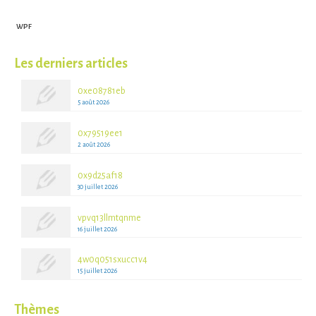
WPF
Les derniers articles
0xe08781eb
5 août 2026
0x79519ee1
2 août 2026
0x9d25af18
30 juillet 2026
vpvq13llmtqnme
16 juillet 2026
4w0q051sxucc1v4
15 juillet 2026
Thèmes