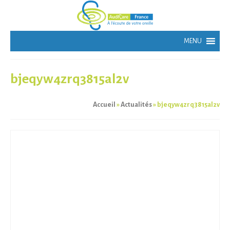
bjeqyw4zrq3815al2v
Accueil
»
Actualités
»
bjeqyw4zrq3815al2v