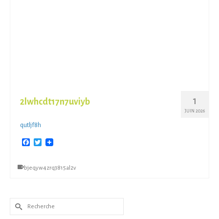
1
2lwhcdt17n7uviyb
JUIN 2026
qutljf8h
Facebook
Twitter
bjeqyw4zrq3815al2v
Rechercher :