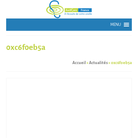
0xc6f0eb5a
Accueil
»
Actualités
»
0xc6f0eb5a