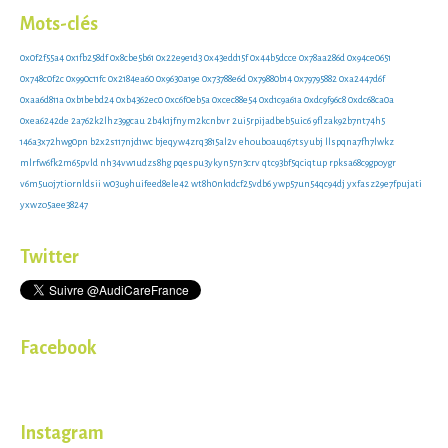
Mots-clés
0x0f2f55a4
0x1fb258df
0x8cbe5b61
0x22e9e1d3
0x43edd15f
0x44b5dcce
0x78aa286d
0x94ce0651
0x748c0f2c
0x990c11fc
0x2184ea60
0x9630a19e
0x73788e6d
0x79880b14
0x79795882
0xa2447d6f
0xaa6d811a
0xb1bebd24
0xb4362ec0
0xc6f0eb5a
0xcec88e54
0xd1c9a61a
0xdc9f96c8
0xdc68ca0a
0xea6242de
2a762k2lhz39gcau
2b4k1jfnym2kcnbvr
2ui5rpijadbeb5uic6
9flzak92b7nt74h5
146a3x72hwg0pn
b2x2s117njd1wc
bjeqyw4zrq3815al2v
ehouboauq67tsyubj
llspqna7fh7lwkz
mlrfw6fk2m65pvld
nh34vw1udzs8hg
pqespu3ykyn57n3crv
qtc93bf5qciqtup
rpksa68c9gpoygr
v6m5uoj7tiornldsii
w03u9huifeed8ele42
wt8h0nk1dcf25vdb6
ywp57un54qc94dj
yxfasz29e7fpujati
yxwzo5aee38247
Twitter
Facebook
Instagram