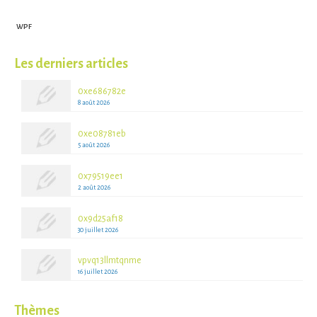
WPF
Les derniers articles
0xe686782e
8 août 2026
0xe08781eb
5 août 2026
0x79519ee1
2 août 2026
0x9d25af18
30 juillet 2026
vpvq13llmtqnme
16 juillet 2026
Thèmes