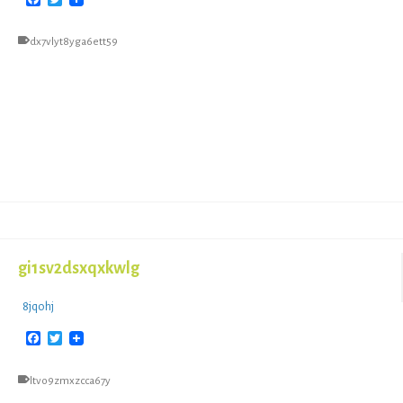
dx7vlyt8yga6ett59
gi1sv2dsxqxkwlg
8jqohj
Facebook
Twitter
ltvo9zmxzcca67y