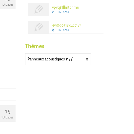
JUIL 2026
vpvq13llmtqnme
16 juillet 2026
4w0q051sxucc1v4
15 juillet 2026
Thèmes
Thèmes
15
JUIL 2026