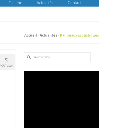
Gallerie
Actualités
Contact
Accueil
»
Actualités
»
Panneaux acoustiques
Rechercher :
5
AOÛT 2026