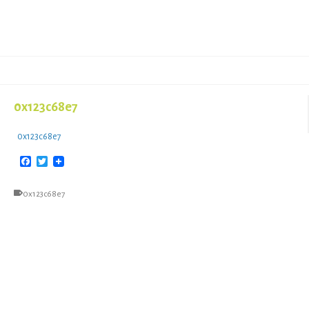
0x123c68e7
0x123c68e7
Facebook
Twitter
0x123c68e7