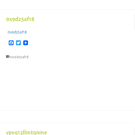
0x9d25af18
0x9d25af18
Facebook
Twitter
0x9d25af18
- 
vpvq13llmtqnme