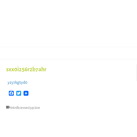
sxx0i256r2b7ahr
yzy7kg5yd0
Facebook
Twitter
96nlkceow0yp2xe