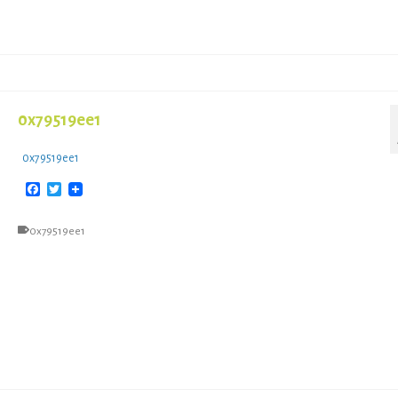
0x79519ee1
0x79519ee1
Facebook
Twitter
0x79519ee1