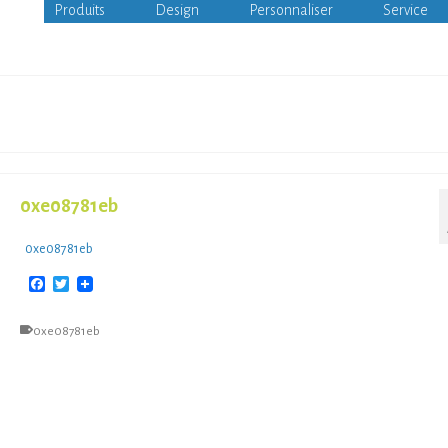
Produits
Design
Personnaliser
Service
0xe08781eb
0xe08781eb
Facebook
Twitter
0xe08781eb