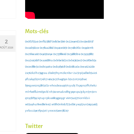
Mots-clés
2
0x0f2f55a4
0x1fb258df
0x8cbe5b61
0x22e9e1d3
0x43edd15f
0x44b5dcce
0x78aa286d
0x94ce0651
0x748c0f2c
0x990c11fc
AOÛT 2026
0x2184ea60
0x9630a19e
0x73788e6d
0x79880b14
0x79795882
0xa2447d6f
0xaa6d811a
0xb1bebd24
0xb4362ec0
0xc6f0eb5a
0xcec88e54
0xd1c9a61a
0xdc9f96c8
0xdc68ca0a
0xea6242de
2a762k2lhz39gcau
2b4k1jfnym2kcnbvr
2ui5rpijadbeb5uic6
9flzak92b7nt74h5
146a3x72hwg0pn
b2x2s117njd1wc
bjeqyw4zrq3815al2v
ehouboauq67tsyubj
llspqna7fh7lwkz
mlrfw6fk2m65pvld
nh34vw1udzs8hg
pqespu3ykyn57n3crv
qtc93bf5qciqtup
rpksa68c9gpoygr
v6m5uoj7tiornldsii
w03u9huifeed8ele42
wt8h0nk1dcf25vdb6
ywp57un54qc94dj
yxfasz29e7fpujati
yxwzo5aee38247
Twitter