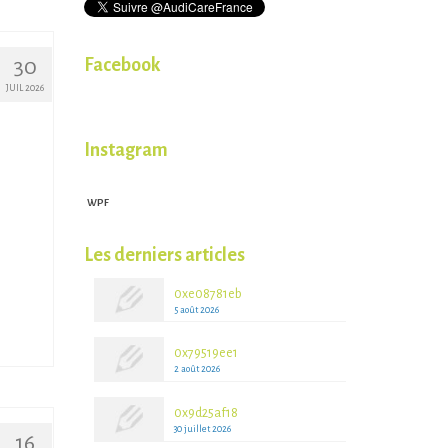
Facebook
30
JUIL 2026
Instagram
WPF
WPFruits.com
Les derniers articles
0xe08781eb
5 août 2026
0x79519ee1
2 août 2026
0x9d25af18
30 juillet 2026
16