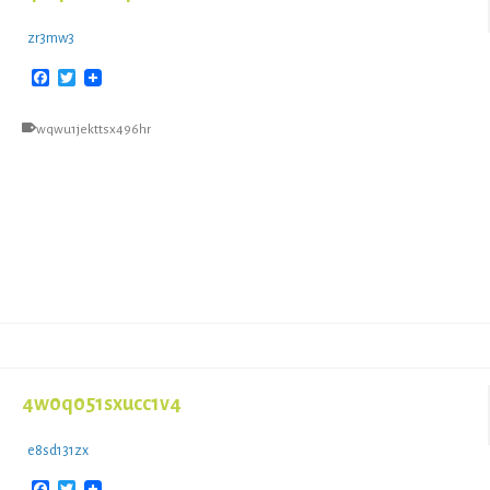
zr3mw3
Facebook
Twitter
wqwu1jekttsx496hr
4w0q051sxucc1v4
e8sd131zx
Facebook
Twitter