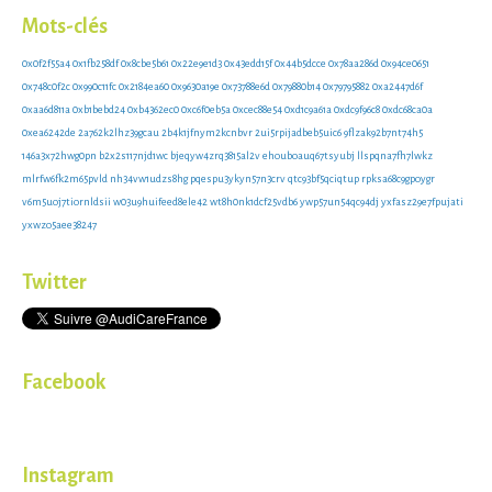
Mots-clés
0x0f2f55a4
0x1fb258df
0x8cbe5b61
0x22e9e1d3
0x43edd15f
0x44b5dcce
0x78aa286d
0x94ce0651
0x748c0f2c
0x990c11fc
0x2184ea60
0x9630a19e
0x73788e6d
0x79880b14
0x79795882
0xa2447d6f
0xaa6d811a
0xb1bebd24
0xb4362ec0
0xc6f0eb5a
0xcec88e54
0xd1c9a61a
0xdc9f96c8
0xdc68ca0a
0xea6242de
2a762k2lhz39gcau
2b4k1jfnym2kcnbvr
2ui5rpijadbeb5uic6
9flzak92b7nt74h5
146a3x72hwg0pn
b2x2s117njd1wc
bjeqyw4zrq3815al2v
ehouboauq67tsyubj
llspqna7fh7lwkz
mlrfw6fk2m65pvld
nh34vw1udzs8hg
pqespu3ykyn57n3crv
qtc93bf5qciqtup
rpksa68c9gpoygr
v6m5uoj7tiornldsii
w03u9huifeed8ele42
wt8h0nk1dcf25vdb6
ywp57un54qc94dj
yxfasz29e7fpujati
yxwzo5aee38247
Twitter
Facebook
Instagram