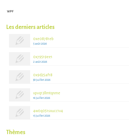
WPF
Les derniers articles
0xe08781eb
5 août 2026
0x79519ee1
2 août 2026
0x9d25af18
30 juillet 2026
vpvq13llmtqnme
16 juillet 2026
4w0q051sxucc1v4
15 juillet 2026
Thèmes