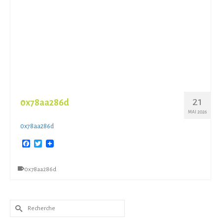
21
0x78aa286d
MAI 2026
0x78aa286d
Facebook
Twitter
0x78aa286d
Rechercher :