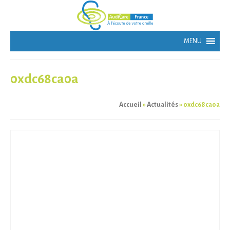
0xdc68ca0a
Accueil
»
Actualités
»
0xdc68ca0a