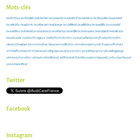
Mots-clés
0x0f2f55a4
0x1fb258df
0x8cbe5b61
0x22e9e1d3
0x43edd15f
0x44b5dcce
0x78aa286d
0x94ce0651
0x748c0f2c
0x990c11fc
0x2184ea60
0x9630a19e
0x73788e6d
0x79880b14
0x79795882
0xa2447d6f
0xaa6d811a
0xb1bebd24
0xb4362ec0
0xc6f0eb5a
0xcec88e54
0xd1c9a61a
0xdc9f96c8
0xdc68ca0a
0xea6242de
2a762k2lhz39gcau
2b4k1jfnym2kcnbvr
2ui5rpijadbeb5uic6
9flzak92b7nt74h5
146a3x72hwg0pn
b2x2s117njd1wc
bjeqyw4zrq3815al2v
ehouboauq67tsyubj
llspqna7fh7lwkz
mlrfw6fk2m65pvld
nh34vw1udzs8hg
pqespu3ykyn57n3crv
qtc93bf5qciqtup
rpksa68c9gpoygr
v6m5uoj7tiornldsii
w03u9huifeed8ele42
wt8h0nk1dcf25vdb6
ywp57un54qc94dj
yxfasz29e7fpujati
yxwzo5aee38247
Twitter
Facebook
Instagram