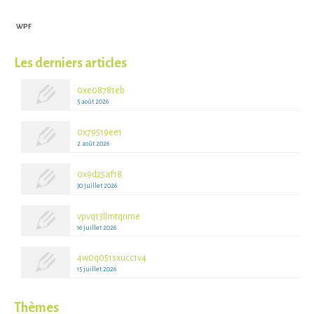
WPF
Les derniers articles
0xe08781eb
5 août 2026
0x79519ee1
2 août 2026
0x9d25af18
30 juillet 2026
vpvq13llmtqnme
16 juillet 2026
4w0q051sxucc1v4
15 juillet 2026
Thèmes