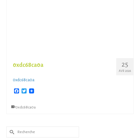
25
0xdc68ca0a
AVR 2026
0xdc68ca0a
Facebook
Twitter
0xdc68ca0a
Rechercher :