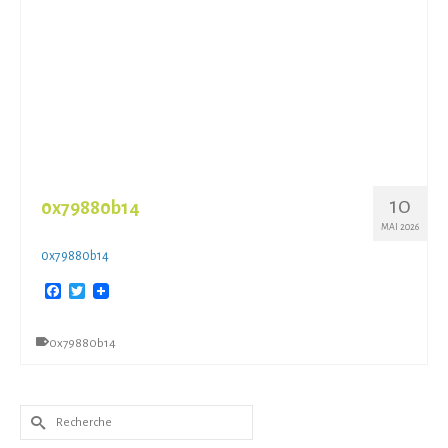
10
0x79880b14
MAI 2026
0x79880b14
Facebook
Twitter
0x79880b14
Rechercher :