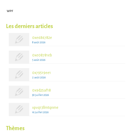
WPF
Les derniers articles
0xe686782e
8 août 2026
0xe08781eb
5 août 2026
0x79519ee1
2 août 2026
0x9d25af18
30 juillet 2026
vpvq13llmtqnme
16 juillet 2026
Thèmes