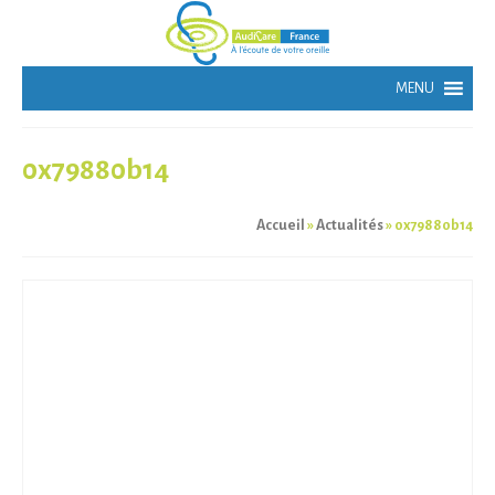
0x79880b14
Accueil
»
Actualités
»
0x79880b14