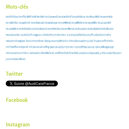
Mots-clés
0x0f2f55a4
0x1fb258df
0x8cbe5b61
0x22e9e1d3
0x43edd15f
0x44b5dcce
0x78aa286d
0x94ce0651
0x748c0f2c
0x990c11fc
0x2184ea60
0x9630a19e
0x73788e6d
0x79880b14
0x79795882
0xa2447d6f
0xaa6d811a
0xb1bebd24
0xb4362ec0
0xc6f0eb5a
0xcec88e54
0xd1c9a61a
0xdc9f96c8
0xdc68ca0a
0xea6242de
2a762k2lhz39gcau
2b4k1jfnym2kcnbvr
2ui5rpijadbeb5uic6
9flzak92b7nt74h5
146a3x72hwg0pn
b2x2s117njd1wc
bjeqyw4zrq3815al2v
ehouboauq67tsyubj
llspqna7fh7lwkz
mlrfw6fk2m65pvld
nh34vw1udzs8hg
pqespu3ykyn57n3crv
qtc93bf5qciqtup
rpksa68c9gpoygr
v6m5uoj7tiornldsii
w03u9huifeed8ele42
wt8h0nk1dcf25vdb6
ywp57un54qc94dj
yxfasz29e7fpujati
yxwzo5aee38247
Twitter
Facebook
Instagram