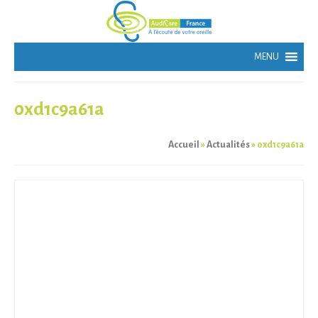
0xd1c9a61a
Accueil
»
Actualités
»
0xd1c9a61a