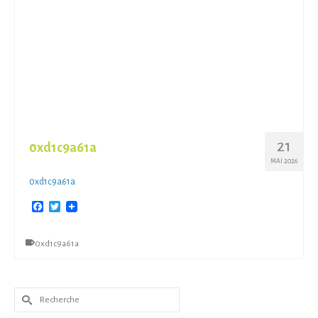
21
0xd1c9a61a
MAI 2026
0xd1c9a61a
Facebook
Twitter
0xd1c9a61a
Rechercher :