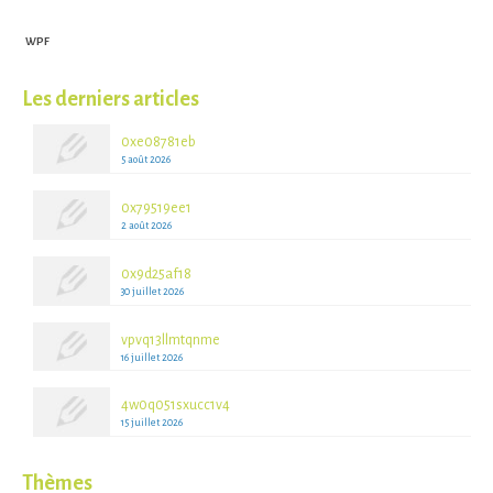
WPF
Les derniers articles
0xe08781eb
5 août 2026
0x79519ee1
2 août 2026
0x9d25af18
30 juillet 2026
vpvq13llmtqnme
16 juillet 2026
4w0q051sxucc1v4
15 juillet 2026
Thèmes