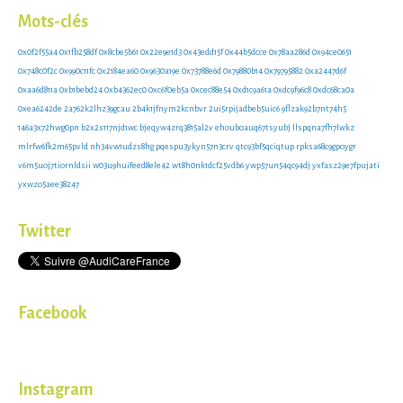
Mots-clés
0x0f2f55a4
0x1fb258df
0x8cbe5b61
0x22e9e1d3
0x43edd15f
0x44b5dcce
0x78aa286d
0x94ce0651
0x748c0f2c
0x990c11fc
0x2184ea60
0x9630a19e
0x73788e6d
0x79880b14
0x79795882
0xa2447d6f
0xaa6d811a
0xb1bebd24
0xb4362ec0
0xc6f0eb5a
0xcec88e54
0xd1c9a61a
0xdc9f96c8
0xdc68ca0a
0xea6242de
2a762k2lhz39gcau
2b4k1jfnym2kcnbvr
2ui5rpijadbeb5uic6
9flzak92b7nt74h5
146a3x72hwg0pn
b2x2s117njd1wc
bjeqyw4zrq3815al2v
ehouboauq67tsyubj
llspqna7fh7lwkz
mlrfw6fk2m65pvld
nh34vw1udzs8hg
pqespu3ykyn57n3crv
qtc93bf5qciqtup
rpksa68c9gpoygr
v6m5uoj7tiornldsii
w03u9huifeed8ele42
wt8h0nk1dcf25vdb6
ywp57un54qc94dj
yxfasz29e7fpujati
yxwzo5aee38247
Twitter
Facebook
Instagram