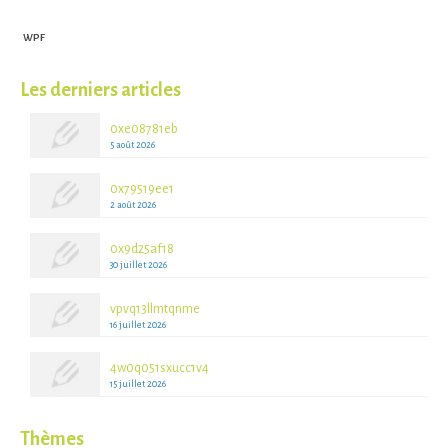
WPF
Les derniers articles
0xe08781eb
5 août 2026
0x79519ee1
2 août 2026
0x9d25af18
30 juillet 2026
vpvq13llmtqnme
16 juillet 2026
4w0q051sxucc1v4
15 juillet 2026
Thèmes