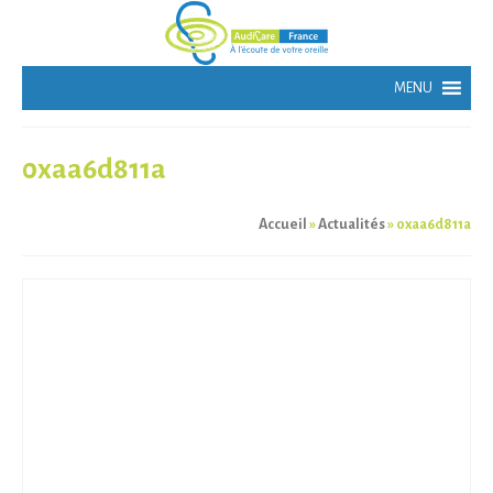
0xaa6d811a
Accueil
»
Actualités
»
0xaa6d811a