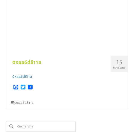
15
0xaa6d811a
MAR 2026
0xaa6d811a
Facebook
Twitter
0xaa6d811a
Rechercher :