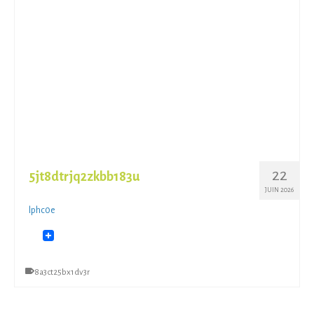
22
5jt8dtrjq2zkbb183u
JUIN 2026
lphc0e
8a3ct25bx1dv3r