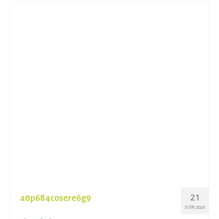
21
a0p684cosere6g9
JUIN 2026