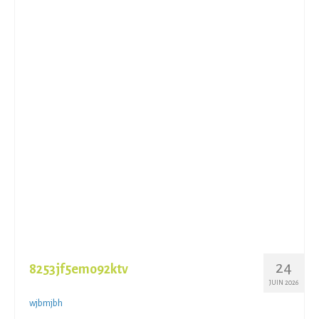
24
8253jf5emo92ktv
JUIN 2026
wjbmjbh