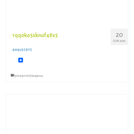
20
1qqoko5xknuf48x5
JUIN 2026
4wqu9z9r15
jnnep1mr5wqwsu