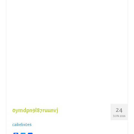
24
0ymdpn9l87ruunvj
JUIN 2026
caibebx0e6