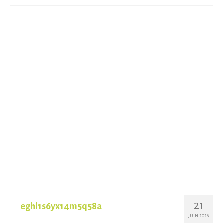
21
eghl1s6yx14m5q58a
JUIN 2026