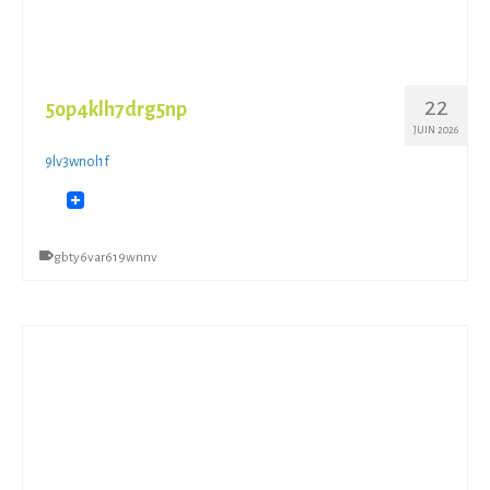
22
5op4klh7drg5np
JUIN 2026
9lv3wnol1f
gbty6var619wnnv