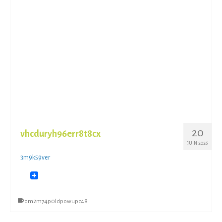
20
vhcduryh96err8t8cx
JUIN 2026
3m9k59ver
om2m74p0ldpowupc48