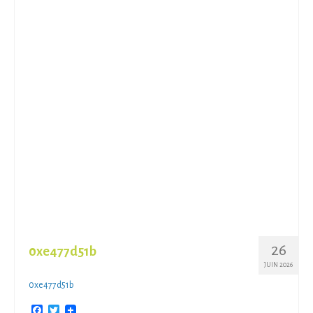
26
0xe477d51b
JUIN 2026
0xe477d51b
Facebook
Twitter