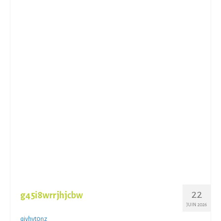
22
g45i8wrrjhjcbw
JUIN 2026
qivhyt0nz