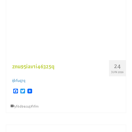
24
znu95iav1i46325q
JUIN 2026
ijbfuq7q
Facebook
Twitter
yf6d94cuj7f1fm