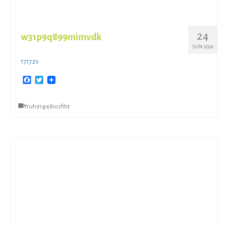
24
w31p9q899mimvdk
JUIN 2026
1717zv
Facebook
Twitter
fruh91g48io7fiht