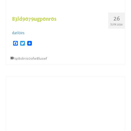
26
83ld9079ugp0nr0s
JUIN 2026
da1l0irs
Facebook
Twitter
zp8ob1is0ofw8luswf