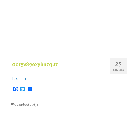
25
0dr5v896xybnzqu7
JUIN 2026
1bxdnhn
Facebook
Twitter
9a3qdeetdlxtjz