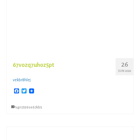
26
67vozq7uhoz5pt
JUIN 2026
vekbr8hlej
Facebook
Twitter
sgn7339se67kb5