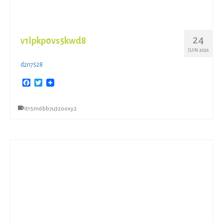
24
v1lpkp0vs5kwd8
JUIN 2026
d2n7528
Facebook
Twitter
it15m6bb7u32ooxy2