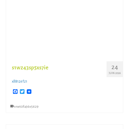
24
s1wz43sp5xs7ie
JUIN 2026
xll812efz1
Facebook
Twitter
vrwt0fa36x5629