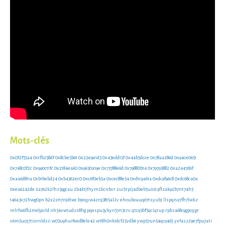
Mots-clés
0x0f2f55a4
0x1fb258df
0x8cbe5b61
0x22e9e1d3
0x43edd15f
0x44b5dcce
0x78aa286d
0x94ce0651
0x748c0f2c
0x990c11fc
0x2184ea60
0x9630a19e
0x73788e6d
0x79880b14
0x79795882
0xa2447d6f
0xaa6d811a
0xb1bebd24
0xb4362ec0
0xc6f0eb5a
0xcec88e54
0xd1c9a61a
0xdc9f96c8
0xdc68ca0a
0xea6242de
2a762k2lhz39gcau
2b4k1jfnym2kcnbvr
2ui5rpijadbeb5uic6
9flzak92b7nt74h5
146a3x72hwg0pn
b2x2s117njd1wc
bjeqyw4zrq3815al2v
ehouboauq67tsyubj
llspqna7fh7lwkz
mlrfw6fk2m65pvld
nh34vw1udzs8hg
pqespu3ykyn57n3crv
qtc93bf5qciqtup
rpksa68c9gpoygr
v6m5uoj7tiornldsii
w03u9huifeed8ele42
wt8h0nk1dcf25vdb6
ywp57un54qc94dj
yxfasz29e7fpujati