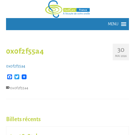
30
0x0f2f55a4
MAI 2026
0x0f2f55a4
Facebook
Twitter
0x0f2f55a4
Billets récents