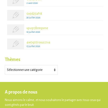
2 août 2026
0x9d25af18
30 juillet 2026
vpvq13llmtqnme
16 juillet 2026
4w0q051sxucc1v4
15 juillet 2026
Thèmes
Thèmes
A propos de nous
Nous aimons le calme, et nous souhaitons le partager avec tous ceux qui
sont gênés par le bruit.