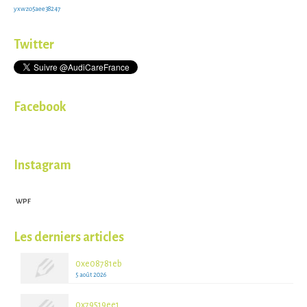
yxwzo5aee38247
Twitter
Facebook
Instagram
WPF
Les derniers articles
0xe08781eb
5 août 2026
0x79519ee1