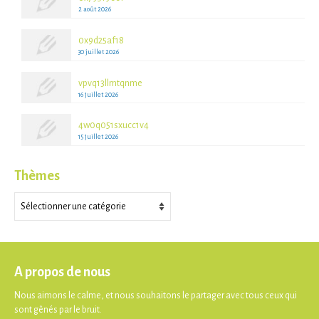
2 août 2026
0x9d25af18
30 juillet 2026
vpvq13llmtqnme
16 juillet 2026
4w0q051sxucc1v4
15 juillet 2026
Thèmes
Thèmes
A propos de nous
Nous aimons le calme, et nous souhaitons le partager avec tous ceux qui
sont gênés par le bruit.