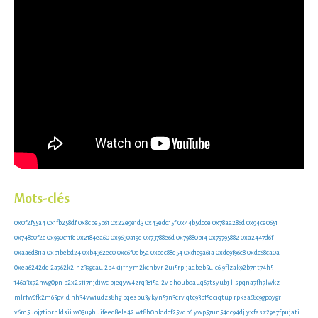
Mots-clés
0x0f2f55a4
0x1fb258df
0x8cbe5b61
0x22e9e1d3
0x43edd15f
0x44b5dcce
0x78aa286d
0x94ce0651
0x748c0f2c
0x990c11fc
0x2184ea60
0x9630a19e
0x73788e6d
0x79880b14
0x79795882
0xa2447d6f
0xaa6d811a
0xb1bebd24
0xb4362ec0
0xc6f0eb5a
0xcec88e54
0xd1c9a61a
0xdc9f96c8
0xdc68ca0a
0xea6242de
2a762k2lhz39gcau
2b4k1jfnym2kcnbvr
2ui5rpijadbeb5uic6
9flzak92b7nt74h5
146a3x72hwg0pn
b2x2s117njd1wc
bjeqyw4zrq3815al2v
ehouboauq67tsyubj
llspqna7fh7lwkz
mlrfw6fk2m65pvld
nh34vw1udzs8hg
pqespu3ykyn57n3crv
qtc93bf5qciqtup
rpksa68c9gpoygr
v6m5uoj7tiornldsii
w03u9huifeed8ele42
wt8h0nk1dcf25vdb6
ywp57un54qc94dj
yxfasz29e7fpujati