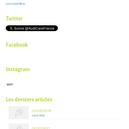
yxwzo5aee38247
Twitter
Facebook
Instagram
WPF
Les derniers articles
0xe08781eb
5 août 2026
0x79519ee1