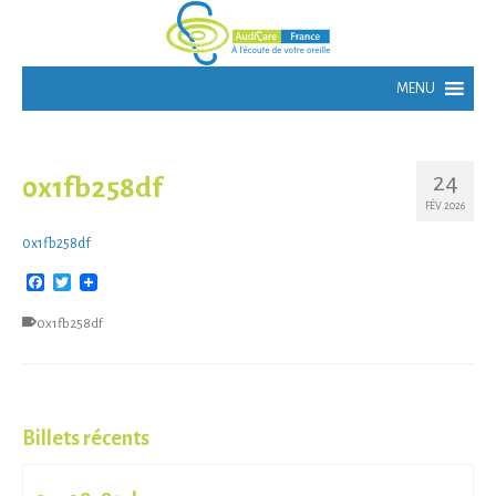
24
0x1fb258df
FÉV 2026
0x1fb258df
Facebook
Twitter
0x1fb258df
Billets récents