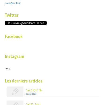
yxwzo5aee38247
Twitter
Facebook
Instagram
WPF
Les derniers articles
0xe08781eb
5 août 2026
0x79519ee1