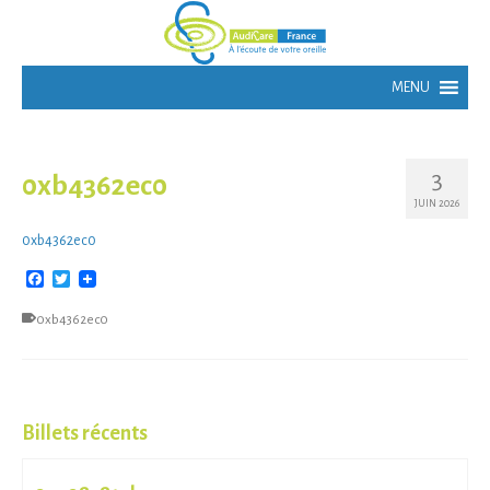
3
0xb4362ec0
JUIN 2026
0xb4362ec0
Facebook
Twitter
0xb4362ec0
Billets récents