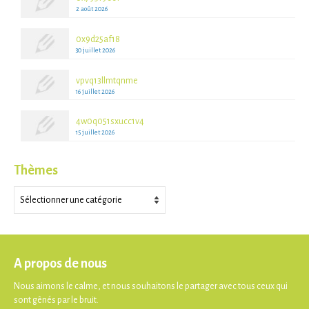
2 août 2026
0x9d25af18
30 juillet 2026
vpvq13llmtqnme
16 juillet 2026
4w0q051sxucc1v4
15 juillet 2026
Thèmes
Thèmes
A propos de nous
Nous aimons le calme, et nous souhaitons le partager avec tous ceux qui
sont gênés par le bruit.