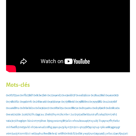
Mots-clés
0x0f2f55a4
0x1fb258df
0x8cbe5b61
0x22e9e1d3
0x43edd15f
0x44b5dcce
0x78aa286d
0x94ce0651
0x748c0f2c
0x990c11fc
0x2184ea60
0x9630a19e
0x73788e6d
0x79880b14
0x79795882
0xa2447d6f
0xaa6d811a
0xb1bebd24
0xb4362ec0
0xc6f0eb5a
0xcec88e54
0xd1c9a61a
0xdc9f96c8
0xdc68ca0a
0xea6242de
2a762k2lhz39gcau
2b4k1jfnym2kcnbvr
2ui5rpijadbeb5uic6
9flzak92b7nt74h5
146a3x72hwg0pn
b2x2s117njd1wc
bjeqyw4zrq3815al2v
ehouboauq67tsyubj
llspqna7fh7lwkz
mlrfw6fk2m65pvld
nh34vw1udzs8hg
pqespu3ykyn57n3crv
qtc93bf5qciqtup
rpksa68c9gpoygr
v6m5uoj7tiornldsii
w03u9huifeed8ele42
wt8h0nk1dcf25vdb6
ywp57un54qc94dj
yxfasz29e7fpujati