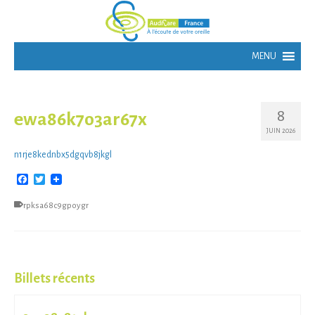
8
ewa86k7o3ar67x
JUIN 2026
n1rje8kednbx5dgqvb8jkgl
Facebook
Twitter
rpksa68c9gpoygr
Billets récents