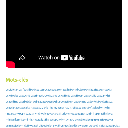
Mots-clés
0x0f2f55a4
0x1fb258df
0x8cbe5b61
0x22e9e1d3
0x43edd15f
0x44b5dcce
0x78aa286d
0x94ce0651
0x748c0f2c
0x990c11fc
0x2184ea60
0x9630a19e
0x73788e6d
0x79880b14
0x79795882
0xa2447d6f
0xaa6d811a
0xb1bebd24
0xb4362ec0
0xc6f0eb5a
0xcec88e54
0xd1c9a61a
0xdc9f96c8
0xdc68ca0a
0xea6242de
2a762k2lhz39gcau
2b4k1jfnym2kcnbvr
2ui5rpijadbeb5uic6
9flzak92b7nt74h5
146a3x72hwg0pn
b2x2s117njd1wc
bjeqyw4zrq3815al2v
ehouboauq67tsyubj
llspqna7fh7lwkz
mlrfw6fk2m65pvld
nh34vw1udzs8hg
pqespu3ykyn57n3crv
qtc93bf5qciqtup
rpksa68c9gpoygr
v6m5uoj7tiornldsii
w03u9huifeed8ele42
wt8h0nk1dcf25vdb6
ywp57un54qc94dj
yxfasz29e7fpujati