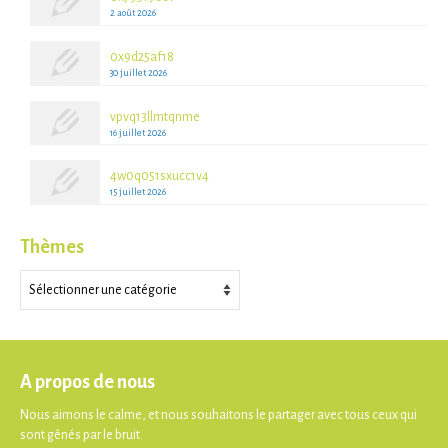
2 août 2026
0x9d25af18
30 juillet 2026
vpvq13llmtqnme
16 juillet 2026
4w0q051sxucc1v4
15 juillet 2026
Thèmes
Thèmes
A propos de nous
Nous aimons le calme, et nous souhaitons le partager avec tous ceux qui
sont gênés par le bruit.