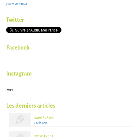
yxwzo5aee38247
Twitter
Facebook
Instagram
WPF
Les derniers articles
0xe08781eb
5 août 2026
0x79519ee1